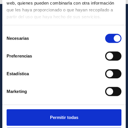
web, quienes pueden combinarla con otra información
que les haya proporcionado o que hayan recopilado a
partir del uso que haya hecho de sus servicios.
INFORMACIÓN GENERAL
Selección
Contacto
Necesarias
de
Cómo llegar al IAC
consentimiento
Directorio de personal
Preferencias
Biblioteca
Registro general
Estadística
INFORMACIÓN INSTITUCIONAL
Marketing
Legislación
Transparencia
Permitir todas
Código ético y política antifraude
Igualdad y diversidad de género