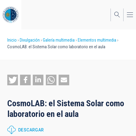
Pasar
al
contenido
principal
Sobrescribir
Inicio
Divulgación
Galería multimedia
Elementos multimedia
CosmoLAB: el Sistema Solar como laboratorio en el aula
enlaces
de
ayuda
a
la
CosmoLAB: el Sistema Solar como
navegación
laboratorio en el aula
DESCARGAR