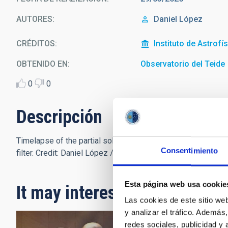
AUTORES
Daniel López
CRÉDITOS
Instituto de Astrofí
OBTENIDO EN
Observatorio del Teide
0
0
Descripción
Timelapse of the partial solar eclipse of 29 March 2025 ob
Consentimiento
filter. Credit: Daniel López / IAC
Esta página web usa cookie
It may interest you
Las cookies de este sitio we
y analizar el tráfico. Ademá
redes sociales, publicidad y