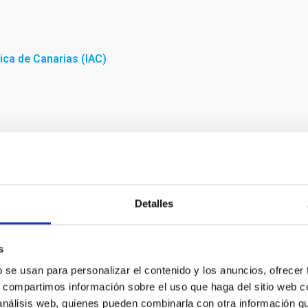
sica de Canarias (IAC)
tained from the Teide Observatory (Tenerife) with an H-alpha
Detalles
s
b se usan para personalizar el contenido y los anuncios, ofrecer
s, compartimos información sobre el uso que haga del sitio web 
 análisis web, quienes pueden combinarla con otra información q