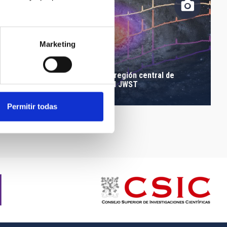
Marketing
Espectros infrarrojos de la región central de
cuásares observados con el JWST
Permitir todas