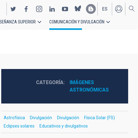
ES
SEÑANZA SUPERIOR
COMUNICACIÓN Y DIVULGACIÓN
EN
CATEGORÍA
IMÁGENES 
ASTRONÓMICAS
Astrofísica
Divulgación
Divulgación
Física Solar (FS)
Eclipses solares
Educativos y divulgativos