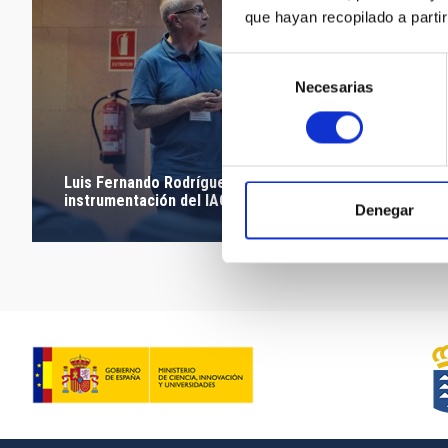
que hayan recopilado a parti
Selección
Necesarias
de
consentimiento
Luis Fernando Rodríguez, ingeniero del área de
instrumentación del IAC
Denegar