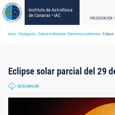
Pasar
al
Instituto de Astrofísica
contenido
de Canarias • IAC
PRESENTACIÓN
principal
Navega
Sobrescribir
Inicio
Divulgación
Galería multimedia
Elementos multimedia
Eclipse 
principa
enlaces
de
ayuda
Eclipse solar parcial del 29 
a
DESCARGAR
la
navegación