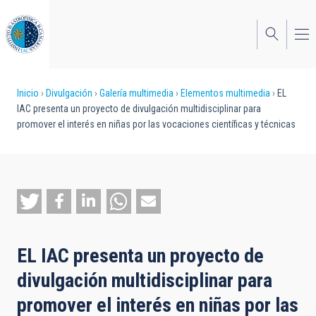
Pasar
al
contenido
principal
Sobrescribir
Inicio
Divulgación
Galería multimedia
Elementos multimedia
EL
IAC presenta un proyecto de divulgación multidisciplinar para
enlaces
promover el interés en niñas por las vocaciones científicas y técnicas
de
ayuda
a
la
navegación
EL IAC presenta un proyecto de
divulgación multidisciplinar para
promover el interés en niñas por las