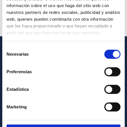
información sobre el uso que haga del sitio web con
nuestros partners de redes sociales, publicidad y análisis
web, quienes pueden combinarla con otra información
que les haya proporcionado o que hayan recopilado a
partir del uso que haya hecho de sus servicios.
Selección
INFORMACIÓN GENERAL
Necesarias
de
consentimiento
Contacto
Preferencias
Cómo llegar al IAC
Directorio de personal
Estadística
Biblioteca
Registro general
Marketing
INFORMACIÓN INSTITUCIONAL