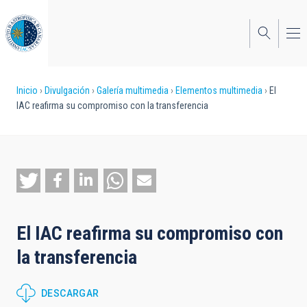
Pasar
al
contenido
principal
Sobrescribir
Inicio
Divulgación
Galería multimedia
Elementos multimedia
El
IAC reafirma su compromiso con la transferencia
enlaces
de
ayuda
a
la
El IAC reafirma su compromiso con
navegación
la transferencia
DESCARGAR