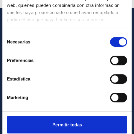
web, quienes pueden combinarla con otra información
que les haya proporcionado o que hayan recopilado a
partir del uso que haya hecho de sus servicios.
INFORMACIÓN GENERAL
Selección
Contacto
Necesarias
de
Cómo llegar al IAC
consentimiento
Directorio de personal
Preferencias
Biblioteca
Registro general
Estadística
INFORMACIÓN INSTITUCIONAL
Marketing
Legislación
Transparencia
Permitir todas
Código ético y política antifraude