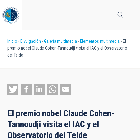
Pasar
al
contenido
principal
Sobrescribir
Inicio
Divulgación
Galería multimedia
Elementos multimedia
El
premio nobel Claude Cohen-Tannoudji visita el IAC y el Observatorio
enlaces
del Teide
de
ayuda
a
la
navegación
El premio nobel Claude Cohen-
Tannoudji visita el IAC y el
Observatorio del Teide