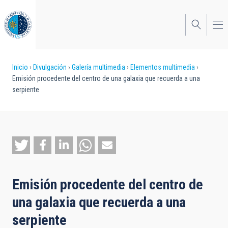
Pasar
al
contenido
principal
Sobrescribir
Inicio
Divulgación
Galería multimedia
Elementos multimedia
Emisión procedente del centro de una galaxia que recuerda a una
enlaces
serpiente
de
ayuda
a
la
navegación
Emisión procedente del centro de
una galaxia que recuerda a una
serpiente