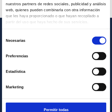
nuestros partners de redes sociales, publicidad y análisis
web, quienes pueden combinarla con otra información
que les haya proporcionado o que hayan recopilado a
partir del uso que haya hecho de sus servicios.
INFORMACIÓN GENERAL
Selección
Necesarias
de
Contacto
consentimiento
Cómo llegar al IAC
Preferencias
Directorio de personal
Biblioteca
Estadística
Registro general
Marketing
INFORMACIÓN INSTITUCIONAL
Legislación
Transparencia
Permitir todas