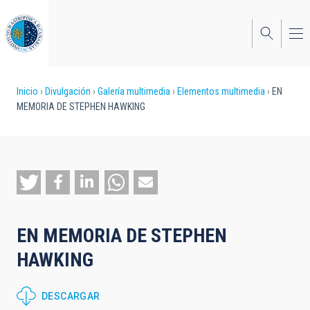
Pasar
al
contenido
principal
Sobrescribir
Inicio
Divulgación
Galería multimedia
Elementos multimedia
EN
MEMORIA DE STEPHEN HAWKING
enlaces
de
ayuda
a
la
EN MEMORIA DE STEPHEN
navegación
HAWKING
DESCARGAR