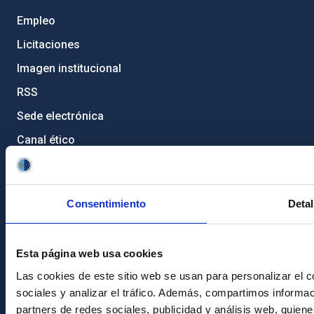
Empleo
Licitaciones
Imagen institucional
RSS
Sede electrónica
Canal ético
Condolencias Francisco Sánchez
PostFooter > Newsletter link
Consentimiento
Detal
Únete a nuestra
Esta página web usa cookies
Newsletter
Las cookies de este sitio web se usan para personalizar el c
sociales y analizar el tráfico. Además, compartimos informac
partners de redes sociales, publicidad y análisis web, quie