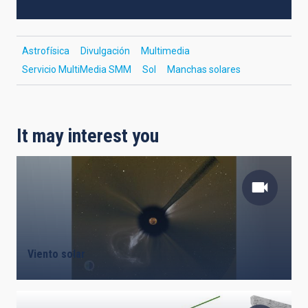
Astrofísica
Divulgación
Multimedia
Servicio MultiMedia SMM
Sol
Manchas solares
It may interest you
Viento solar