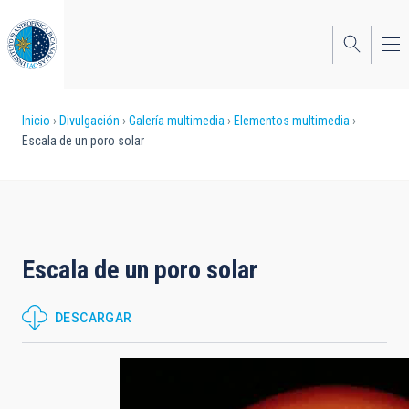
Pasar
al
contenido
principal
Sobrescribir
Inicio
Divulgación
Galería multimedia
Elementos multimedia
Escala de un poro solar
enlaces
de
ayuda
a
Escala de un poro solar
la
navegación
DESCARGAR