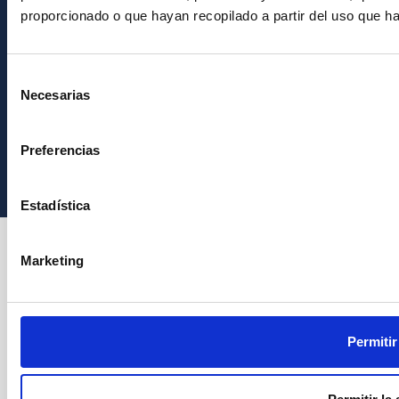
proporcionado o que hayan recopilado a partir del uso que h
Selección
Necesarias
de
consentimiento
Instituto de Astrofísica de Canarias • IAC
Preferencias
Estadística
Marketing
Permitir