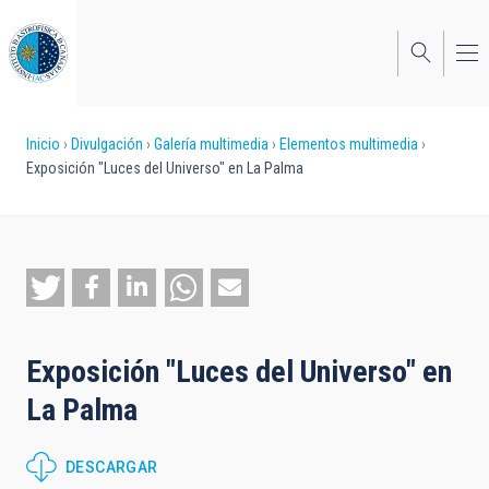
Pasar
al
contenido
principal
Sobrescribir
Inicio
Divulgación
Galería multimedia
Elementos multimedia
Exposición "Luces del Universo" en La Palma
enlaces
de
ayuda
a
la
Exposición "Luces del Universo" en
navegación
La Palma
DESCARGAR