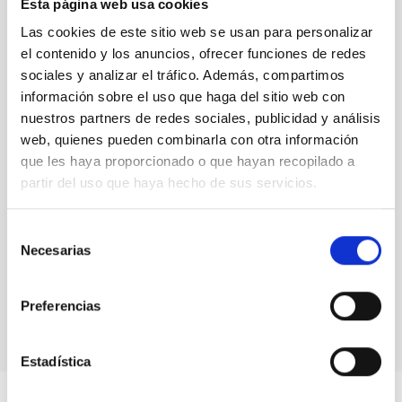
Esta página web usa cookies
en el Experimento QUIJOTE. Crédito: Tamara Muñiz
Pérez (IAC).
Las cookies de este sitio web se usan para personalizar
el contenido y los anuncios, ofrecer funciones de redes
sociales y analizar el tráfico. Además, compartimos
información sobre el uso que haga del sitio web con
nuestros partners de redes sociales, publicidad y análisis
web, quienes pueden combinarla con otra información
que les haya proporcionado o que hayan recopilado a
partir del uso que haya hecho de sus servicios.
Alumnado de 4º de la ESO del Colegio Santo Domingo
Selección
de Guzmán durante la visita al Gran Telescopio
Necesarias
de
Canarias (GTC) del programa "Nuestros Alumnos y el
consentimiento
ORM"
Preferencias
Estadística