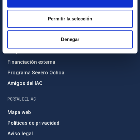
Código ético y política antifraude
Permitir la selección
Igualdad y diversidad de género
Forever IAC
Denegar
Medio Ambiente y Sostenibilidad
Proyectos institucionales
Financiación externa
Programa Severo Ochoa
Amigos del IAC
PORTAL DEL IAC
Mapa web
Políticas de privacidad
Aviso legal