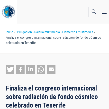
Pasar
al
contenido
principal
Sobrescribir
Inicio
Divulgación
Galería multimedia
Elementos multimedia
Finaliza el congreso internacional sobre radiación de fondo cósmico
enlaces
celebrado en Tenerife
de
ayuda
a
la
navegación
Finaliza el congreso internacional
sobre radiación de fondo cósmico
celebrado en Tenerife