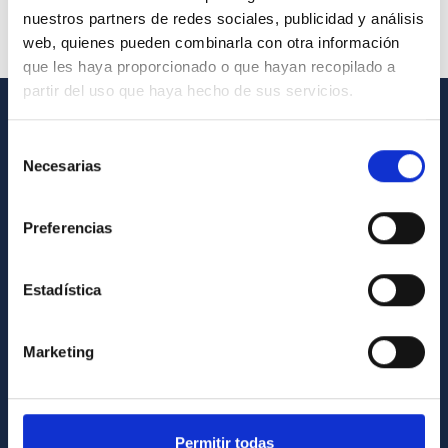
nuestros partners de redes sociales, publicidad y análisis
web, quienes pueden combinarla con otra información
que les haya proporcionado o que hayan recopilado a
partir del uso que haya hecho de sus servicios.
INFORMACIÓN GENERAL
Selección
Necesarias
de
Contacto
consentimiento
Cómo llegar al IAC
Preferencias
Directorio de personal
Biblioteca
Estadística
Registro general
Marketing
INFORMACIÓN INSTITUCIONAL
Legislación
Transparencia
Permitir todas