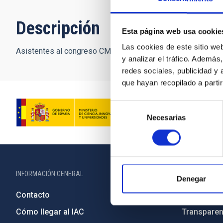
Descripción
Esta página web usa cookie
Las cookies de este sitio we
Asistentes al congreso CMB Foregrounds visitan el Experim
y analizar el tráfico. Ademá
redes sociales, publicidad y
que hayan recopilado a parti
Selección
Necesarias
de
consentimiento
INFORMACIÓN GENERAL
INFORMACIÓN 
Denegar
Contacto
Legislació
Cómo llegar al IAC
Transparen