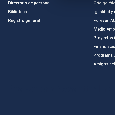
Directorio de personal
Código étic
Biblioteca
Igualdad y 
Registro general
Forever IA
Medio Ambi
Proyectos i
Financiaci
Programa 
Amigos del
PostFooter > Newsletter link