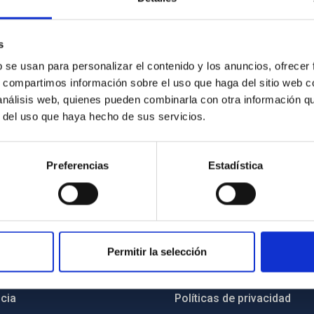
s
b se usan para personalizar el contenido y los anuncios, ofrecer
ento QUIJOTE en el Observatorio del Teide. Crédito: Miguel Bri
s, compartimos información sobre el uso que haga del sitio web 
 análisis web, quienes pueden combinarla con otra información q
r del uso que haya hecho de sus servicios.
Preferencias
Estadística
INSTITUCIONAL
PORTAL DEL IAC
Permitir la selección
n
Mapa web
cia
Políticas de privacidad