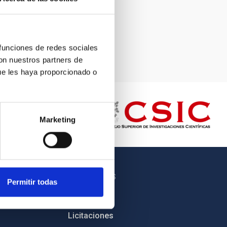
 funciones de redes sociales
ganti Correa, SMM (IAC).
con nuestros partners de
ue les haya proporcionado o
Marketing
OTROS ENLACES
Permitir todas
Empleo
Licitaciones