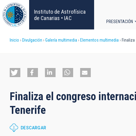
Pasar
al
Instituto de Astrofísica
contenido
de Canarias • IAC
PRESENTACIÓN
principal
Navega
Sobrescribir
Inicio
Divulgación
Galería multimedia
Elementos multimedia
Finaliza
principa
enlaces
de
ayuda
Finaliza el congreso interna
a
Tenerife
la
navegación
DESCARGAR