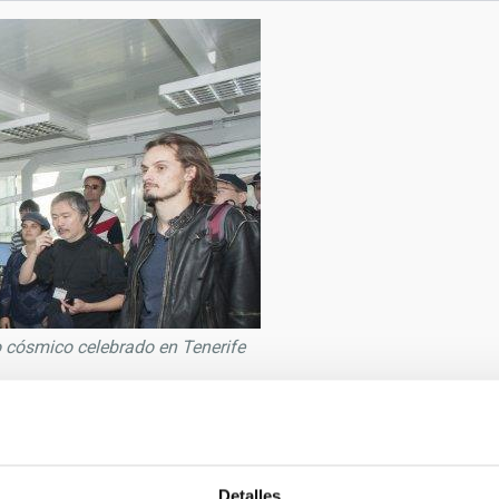
o cósmico celebrado en Tenerife
9/2019
guel Briganti Correa
MM
Detalles