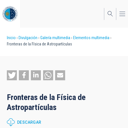
Pasar
al
contenido
principal
Sobrescribir
Inicio
Divulgación
Galería multimedia
Elementos multimedia
Fronteras de la Física de Astropartículas
enlaces
de
ayuda
a
la
Fronteras de la Física de
navegación
Astropartículas
DESCARGAR