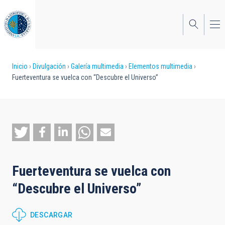
Pasar
al
contenido
principal
Sobrescribir
Inicio
Divulgación
Galería multimedia
Elementos multimedia
Fuerteventura se vuelca con “Descubre el Universo”
enlaces
de
ayuda
a
la
Fuerteventura se vuelca con
navegación
“Descubre el Universo”
DESCARGAR