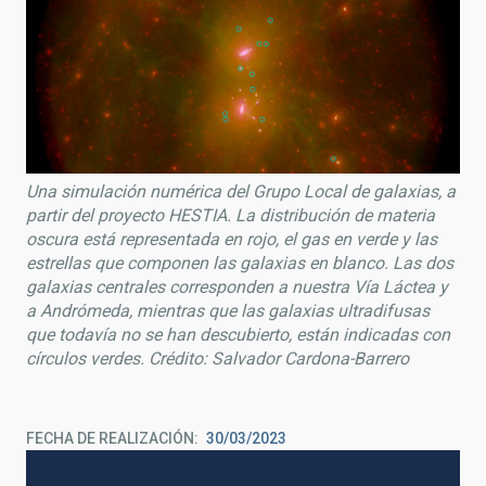
Una simulación numérica del Grupo Local de galaxias, a
partir del proyecto HESTIA. La distribución de materia
oscura está representada en rojo, el gas en verde y las
estrellas que componen las galaxias en blanco. Las dos
galaxias centrales corresponden a nuestra Vía Láctea y
a Andrómeda, mientras que las galaxias ultradifusas
que todavía no se han descubierto, están indicadas con
círculos verdes. Crédito: Salvador Cardona-Barrero
FECHA DE REALIZACIÓN
30/03/2023