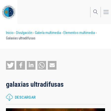
Pasar
al
contenido
principal
Sobrescribir
Inicio
Divulgación
Galería multimedia
Elementos multimedia
Galaxias ultradifusas
enlaces
de
ayuda
a
la
galaxias ultradifusas
navegación
DESCARGAR