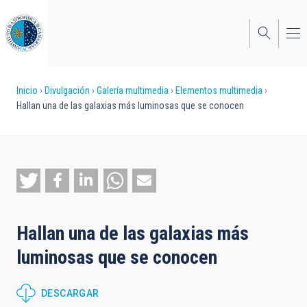
Pasar
al
contenido
principal
Sobrescribir
Inicio
Divulgación
Galería multimedia
Elementos multimedia
Hallan una de las galaxias más luminosas que se conocen
enlaces
de
ayuda
a
la
Hallan una de las galaxias más
navegación
luminosas que se conocen
DESCARGAR