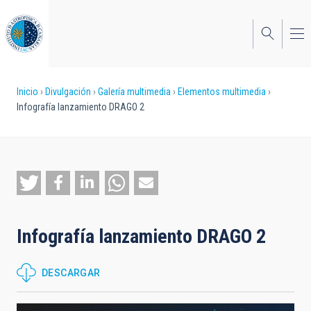
Pasar
al
contenido
principal
Sobrescribir
Inicio
Divulgación
Galería multimedia
Elementos multimedia
Infografía lanzamiento DRAGO 2
enlaces
de
ayuda
a
la
Infografía lanzamiento DRAGO 2
navegación
DESCARGAR