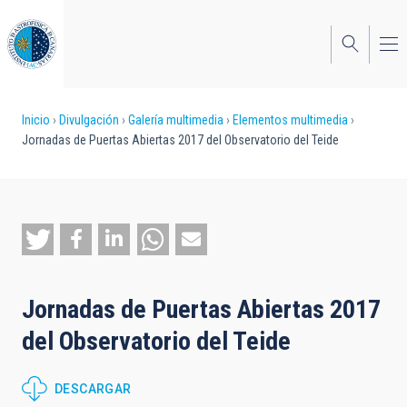
Pasar
al
contenido
principal
Sobrescribir
Inicio
Divulgación
Galería multimedia
Elementos multimedia
Jornadas de Puertas Abiertas 2017 del Observatorio del Teide
enlaces
de
ayuda
a
la
Jornadas de Puertas Abiertas 2017
navegación
del Observatorio del Teide
DESCARGAR