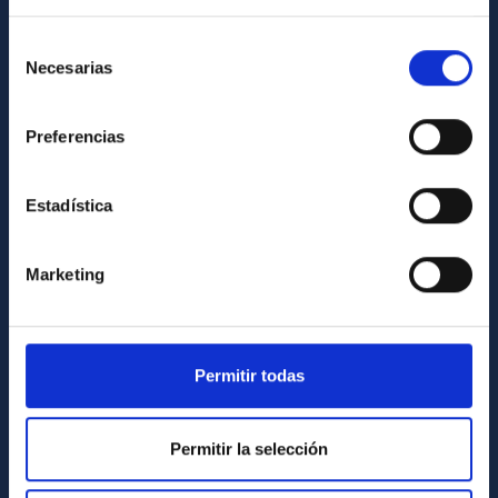
Cómo llegar al IAC
Directorio de personal
Selección
Necesarias
de
Biblioteca
consentimiento
Registro general
Preferencias
INFORMACIÓN INSTITUCIONAL
Estadística
Legislación
Transparencia
Marketing
Código ético y política antifraude
Igualdad y diversidad de género
Forever IAC
Permitir todas
Medio Ambiente y Sostenibilidad
Proyectos institucionales
Permitir la selección
Financiación externa