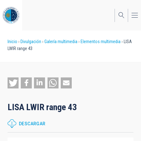
Pasar
al
contenido
principal
Sobrescribir
Inicio
Divulgación
Galería multimedia
Elementos multimedia
LISA
LWIR range 43
enlaces
de
ayuda
a
la
LISA LWIR range 43
navegación
DESCARGAR