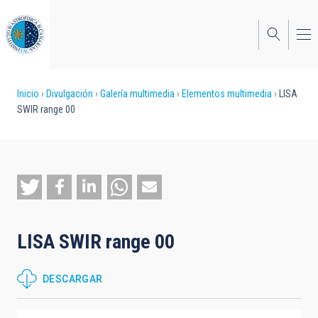
Pasar
al
contenido
principal
Sobrescribir
Inicio
Divulgación
Galería multimedia
Elementos multimedia
LISA
SWIR range 00
enlaces
de
ayuda
a
la
LISA SWIR range 00
navegación
DESCARGAR