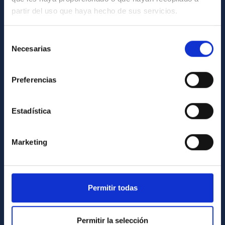
partir del uso que haya hecho de sus servicios.
Contacto
Cómo llegar al IAC
Selección
Necesarias
de
Directorio de personal
consentimiento
Biblioteca
Preferencias
Registro general
Estadística
INFORMACIÓN INSTITUCIONAL
Legislación
Marketing
Transparencia
Código ético y política antifraude
Igualdad y diversidad de género
Permitir todas
Forever IAC
Permitir la selección
Medio Ambiente y Sostenibilidad