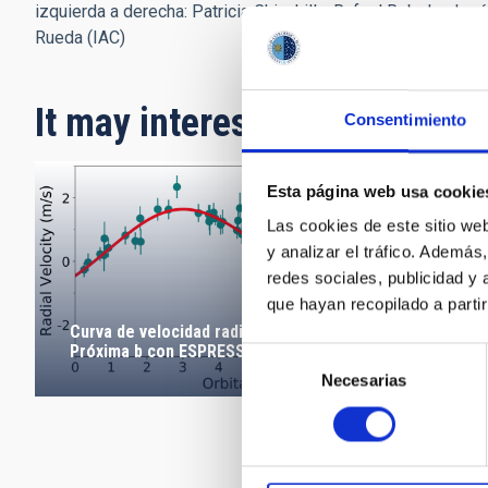
izquierda a derecha: Patricia Chinchilla, Rafael Rebolo, Jos
Rueda (IAC)
It may interest you
Consentimiento
Esta página web usa cookie
Las cookies de este sitio we
y analizar el tráfico. Ademá
redes sociales, publicidad y
que hayan recopilado a parti
Curva de velocidad radial de la detección de
Próxima b con ESPRESSO
Selección
Necesarias
de
consentimiento