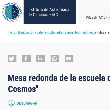
Pasar
al
Instituto de Astrofísica
contenido
de Canarias • IAC
PRESENTACIÓN
principal
Navega
Sobrescribir
Inicio
Divulgación
Galería multimedia
Elementos multimedia
Mesa red
principa
enlaces
de
ayuda
Mesa redonda de la escuela d
a
Cosmos"
la
navegación
DESCARGAR