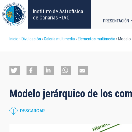
Pasar
al
Instituto de Astrofísica
contenido
de Canarias • IAC
PRESENTACIÓN
principal
Navega
Sobrescribir
Inicio
Divulgación
Galería multimedia
Elementos multimedia
Modelo j
principa
enlaces
de
ayuda
Modelo jerárquico de los co
a
la
DESCARGAR
navegación