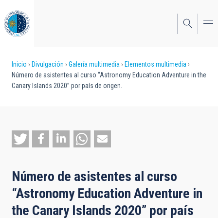
Pasar
al
contenido
principal
Sobrescribir
Inicio
Divulgación
Galería multimedia
Elementos multimedia
Número de asistentes al curso “Astronomy Education Adventure in the
enlaces
Canary Islands 2020” por país de origen.
de
ayuda
a
la
navegación
Número de asistentes al curso
“Astronomy Education Adventure in
the Canary Islands 2020” por país