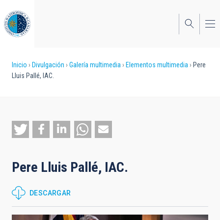
Pasar
al
contenido
principal
Sobrescribir
Inicio
Divulgación
Galería multimedia
Elementos multimedia
Pere
Lluis Pallé, IAC.
enlaces
de
ayuda
a
la
Pere Lluis Pallé, IAC.
navegación
DESCARGAR