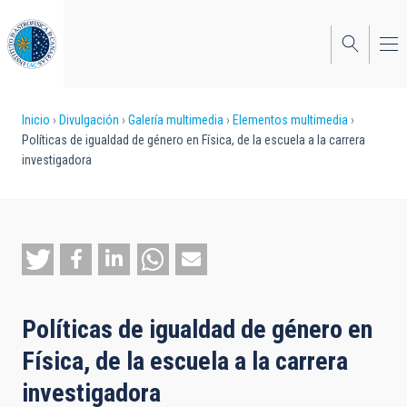
Pasar
al
contenido
principal
Sobrescribir
Inicio
Divulgación
Galería multimedia
Elementos multimedia
Políticas de igualdad de género en Física, de la escuela a la carrera
enlaces
investigadora
de
ayuda
a
la
navegación
Políticas de igualdad de género en
Física, de la escuela a la carrera
investigadora