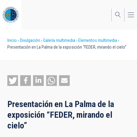
Pasar
al
contenido
principal
Sobrescribir
Inicio
Divulgación
Galería multimedia
Elementos multimedia
Presentación en La Palma de la exposición “FEDER, mirando el cielo”
enlaces
de
ayuda
a
la
Presentación en La Palma de la
navegación
exposición “FEDER, mirando el
cielo”