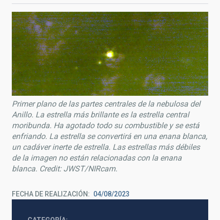
Primer plano de las partes centrales de la nebulosa del
Anillo. La estrella más brillante es la estrella central
moribunda. Ha agotado todo su combustible y se está
enfriando. La estrella se convertirá en una enana blanca,
un cadáver inerte de estrella. Las estrellas más débiles
de la imagen no están relacionadas con la enana
blanca. Credit: JWST/NIRcam.
FECHA DE REALIZACIÓN
04/08/2023