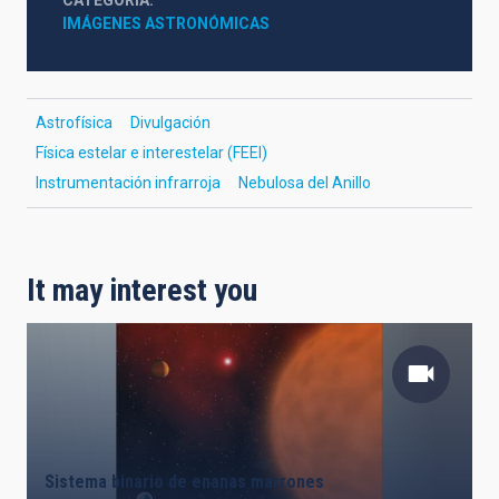
CATEGORÍA
IMÁGENES ASTRONÓMICAS
Astrofísica
Divulgación
Física estelar e interestelar (FEEI)
Instrumentación infrarroja
Nebulosa del Anillo
It may interest you
Sistema binario de enanas marrones