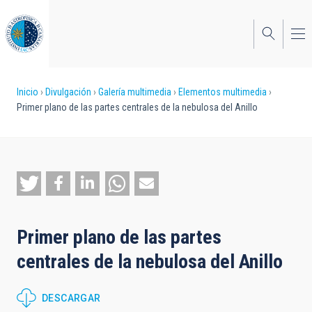
Pasar
al
contenido
principal
Sobrescribir
Inicio
Divulgación
Galería multimedia
Elementos multimedia
Primer plano de las partes centrales de la nebulosa del Anillo
enlaces
de
ayuda
a
la
Primer plano de las partes
navegación
centrales de la nebulosa del Anillo
DESCARGAR