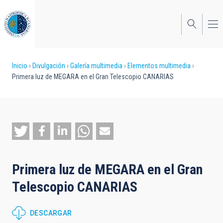
Pasar
al
contenido
principal
Sobrescribir
Inicio
Divulgación
Galería multimedia
Elementos multimedia
Primera luz de MEGARA en el Gran Telescopio CANARIAS
enlaces
de
ayuda
a
la
Primera luz de MEGARA en el Gran
navegación
Telescopio CANARIAS
DESCARGAR