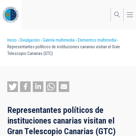
Pasar
al
contenido
principal
Sobrescribir
Inicio
Divulgación
Galería multimedia
Elementos multimedia
Representantes políticos de instituciones canarias visitan el Gran
enlaces
Telescopio Canarias (GTC)
de
ayuda
a
la
navegación
Representantes políticos de
instituciones canarias visitan el
Gran Telescopio Canarias (GTC)