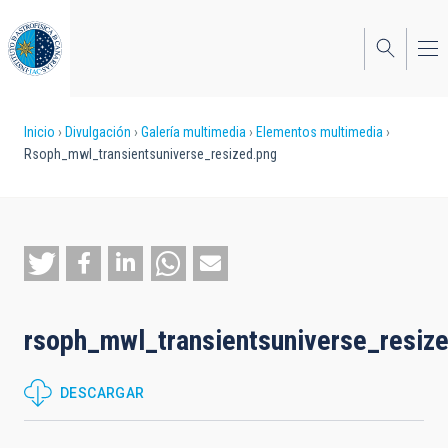
Pasar
al
contenido
principal
Sobrescribir
Inicio
Divulgación
Galería multimedia
Elementos multimedia
Rsoph_mwl_transientsuniverse_resized.png
enlaces
de
ayuda
a
la
rsoph_mwl_transientsuniverse_resiz
navegación
DESCARGAR