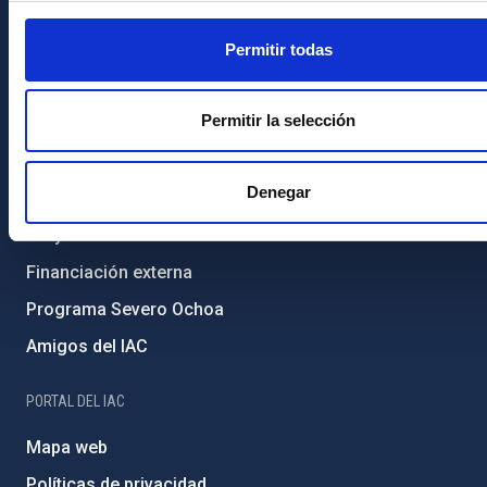
Legislación
Permitir todas
Transparencia
Código ético y política antifraude
Permitir la selección
Igualdad y diversidad de género
Forever IAC
Denegar
Medio Ambiente y Sostenibilidad
Proyectos institucionales
Financiación externa
Programa Severo Ochoa
Amigos del IAC
PORTAL DEL IAC
Mapa web
Políticas de privacidad