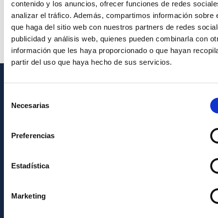
contenido y los anuncios, ofrecer funciones de redes sociale
analizar el tráfico. Además, compartimos información sobre 
que haga del sitio web con nuestros partners de redes social
publicidad y análisis web, quienes pueden combinarla con ot
información que les haya proporcionado o que hayan recopil
partir del uso que haya hecho de sus servicios.
INFORMACIÓN GENERAL
Selección
Necesarias
de
Contacto
consentimiento
Cómo llegar al IAC
Preferencias
Directorio de personal
Biblioteca
Estadística
Registro general
Marketing
INFORMACIÓN INSTITUCIONAL