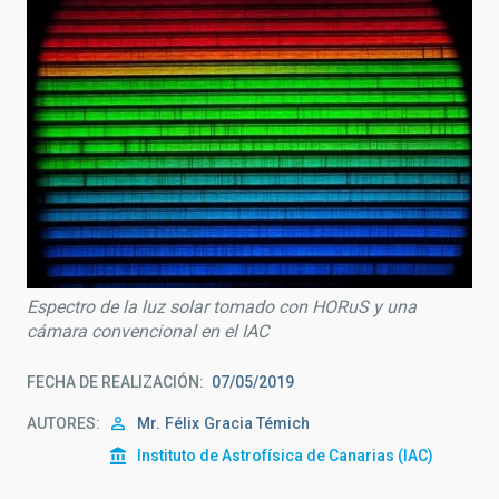
Espectro de la luz solar tomado con HORuS y una
cámara convencional en el IAC
FECHA DE REALIZACIÓN
07/05/2019
AUTORES
Mr.
Félix
Gracia Témich
Instituto de Astrofísica de Canarias (IAC)