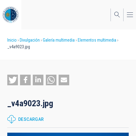
Pasar
al
contenido
principal
Sobrescribir
Inicio
Divulgación
Galería multimedia
Elementos multimedia
_v4a9023.jpg
enlaces
de
ayuda
a
la
_v4a9023.jpg
navegación
DESCARGAR