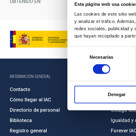
OBTENIDO EN
Observatorio del Teide
Esta página web usa cookie
Las cookies de este sitio we
y analizar el tráfico. Ademá
redes sociales, publicidad y
que hayan recopilado a parti
Selección
Necesarias
de
consentimiento
INFORMACIÓN GENERAL
INFORMACIÓN 
Contacto
Legislació
Denegar
Cómo llegar al IAC
Transparen
Directorio de personal
Código étic
Biblioteca
Igualdad y 
Registro general
Forever IA