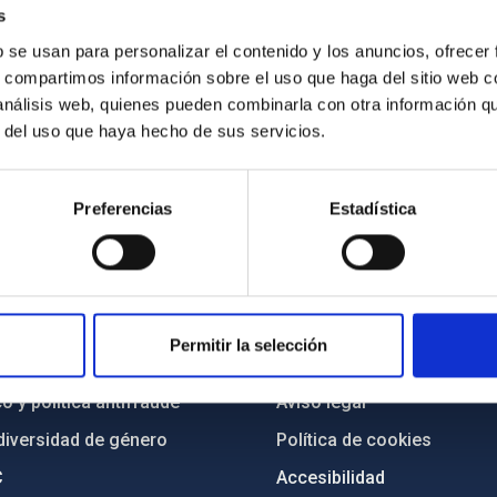
s
b se usan para personalizar el contenido y los anuncios, ofrecer
s, compartimos información sobre el uso que haga del sitio web 
 análisis web, quienes pueden combinarla con otra información q
r del uso que haya hecho de sus servicios.
Preferencias
Estadística
INSTITUCIONAL
PORTAL DEL IAC
n
Mapa web
Permitir la selección
cia
Políticas de privacidad
o y política antifraude
Aviso legal
diversidad de género
Política de cookies
C
Accesibilidad