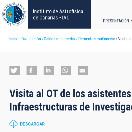
Pasar
al
Instituto de Astrofísica
contenido
de Canarias • IAC
PRESENTACIÓN
principal
Navega
Sobrescribir
Inicio
Divulgación
Galería multimedia
Elementos multimedia
Visita a
principa
enlaces
de
ayuda
Visita al OT de los asistente
a
Infraestructuras de Investiga
la
navegación
DESCARGAR