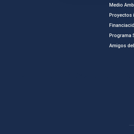
Medio Ambi
Proyectos i
Financiaci
Programa 
Amigos del
PostFooter > Newsletter link