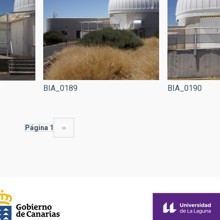
BIA_0189
BIA_0190
Página 1
Siguiente
››
página