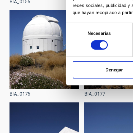
BIA_0156
BIA_0159
redes sociales, publicidad y
que hayan recopilado a parti
Selección
Necesarias
de
consentimiento
Denegar
BIA_0176
BIA_0177