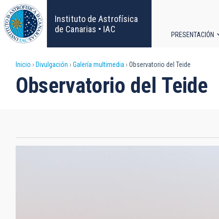
Pasar
al
Instituto de Astrofísica
contenido
de Canarias • IAC
PRESENTACIÓN
principal
Navega
Sobrescribir
Inicio
Divulgación
Galería multimedia
Observatorio del Teide
principa
Observatorio del Teide
enlaces
de
ayuda
a
la
navegación