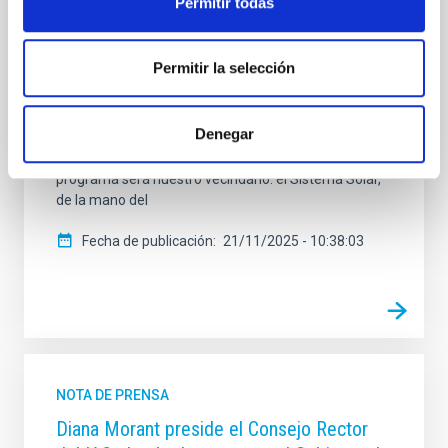
Permitir todas
"Soñando Estrellas", emitirá su próximo episodio este
viernes, 21 de noviembre, a las 22:30 horas. El
espacio, de 30 minutos de duración, está dirigido y
Permitir la selección
presentado por Verónica Martín, jefa de la Unidad de
Comunicación y Cultura Científica (UC3) del IAC, con
el objetivo de acercar la Astrofísica, la labor del IAC y
Denegar
la de los Observatorios de Canarias a la audiencia
general de una manera accesible. El tema central del
programa será nuestro vecindario: el Sistema Solar,
de la mano del
Fecha de publicación
21/11/2025 - 10:38:03
NOTA DE PRENSA
Diana Morant preside el Consejo Rector