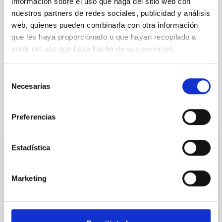
información sobre el uso que haga del sitio web con
nuestros partners de redes sociales, publicidad y análisis
web, quienes pueden combinarla con otra información
que les haya proporcionado o que hayan recopilado a
partir del uso que haya hecho de sus servicios.
Astrofísica
Divulgación
Público general
Estudiante
Selección
Necesarias
de
consentimiento
Otras noticias relacionadas
Preferencias
FOTONOTICIA
Estadística
La defensa planetaria será el tema central
del Programa de La Radio Canaria
Marketing
'Soñando Estrellas'
El programa de divulgación científica del Instituto de
Astrofísica de Canarias (IAC) en La Radio Canaria,