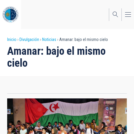
Pasar
al
contenido
principal
Sobrescribir
Inicio
Divulgación
Noticias
Amanar: bajo el mismo cielo
Amanar: bajo el mismo
enlaces
cielo
de
ayuda
a
la
navegación