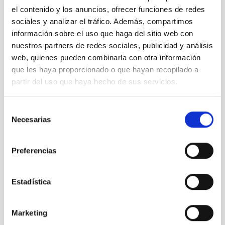
el contenido y los anuncios, ofrecer funciones de redes
sociales y analizar el tráfico. Además, compartimos
LT
información sobre el uso que haga del sitio web con
Liverpool Telescope
nuestros partners de redes sociales, publicidad y análisis
Telescopio
Imagen
Espectrógrafo
Polarímetro
web, quienes pueden combinarla con otra información
Nocturno
Ø 200.00 cm
que les haya proporcionado o que hayan recopilado a
partir del uso que haya hecho de sus servicios.
Selección
Necesarias
de
consentimiento
Preferencias
Estadística
Marketing
LCOGTN