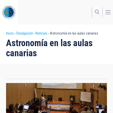
Pasar
al
contenido
principal
Sobrescribir
Inicio
Divulgación
Noticias
Astronomía en las aulas canarias
Astronomía en las aulas
enlaces
canarias
de
ayuda
a
la
navegación