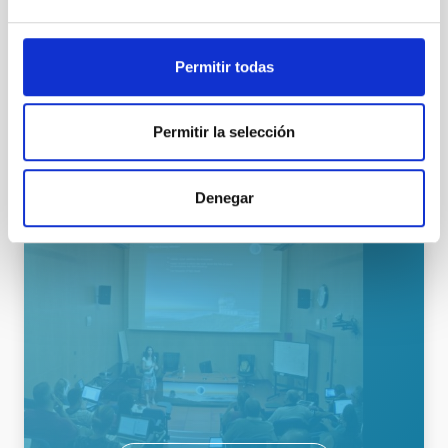
Las Cumbres Observatory, a global telescope network
Red
Nocturno
Ø 40.00 cm
Permitir todas
TIPO DE NOTICIA
Permitir la selección
NOTA DE PRENSA
ÁMBITO
DIVULGACIÓN
Denegar