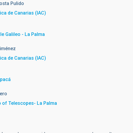
osta Pulido
sica de Canarias (IAC)
e Galileo - La Palma
Jiménez
sica de Canarias (IAC)
apacá
ero
 of Telescopes- La Palma