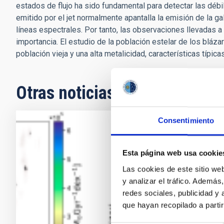
estados de flujo ha sido fundamental para detectar las déb
emitido por el jet normalmente apantalla la emisión de la ga
líneas espectrales. Por tanto, las observaciones llevadas 
importancia. El estudio de la población estelar de los bláz
población vieja y una alta metalicidad, características típica
Otras noticias relacionadas
Consentimiento
RESULTA
Crono
Esta página web usa cookie
(Chro
Las cookies de este sitio we
y analizar el tráfico. Ademá
selec
redes sociales, publicidad y
La inves
que hayan recopilado a parti
grueso 