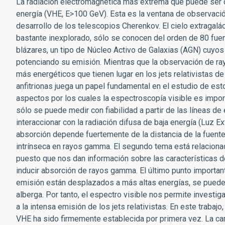
La radiación electromagnética más extrema que puede ser
energía (VHE, E>100 GeV). Esta es la ventana de observació
desarrollo de los telescopios Cherenkov. El cielo extragal
bastante inexplorado, sólo se conocen del orden de 80 fuen
blázares, un tipo de Núcleo Activo de Galaxias (AGN) cuyos c
potenciando su emisión. Mientras que la observación de ra
más energéticos que tienen lugar en los jets relativistas de
anfitrionas juega un papel fundamental en el estudio de 
aspectos por los cuales la espectroscopía visible es importa
sólo se puede medir con fiabilidad a partir de las líneas 
interaccionar con la radiación difusa de baja energía (Luz E
absorción depende fuertemente de la distancia de la fuente, 
intrínseca en rayos gamma. El segundo tema está relacionado
puesto que nos dan información sobre las características d
inducir absorción de rayos gamma. El último punto importa
emisión están desplazados a más altas energías, se puede 
alberga. Por tanto, el espectro visible nos permite investi
a la intensa emisión de los jets relativistas. En este traba
VHE ha sido firmemente establecida por primera vez. La c