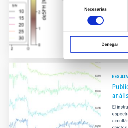
Galaxia.
Selección
mezcla 
Necesarias
de
evolució
consentimiento
Fech
Denegar
RESULTA
Publi
análi
El inst
espectro
simultá
objetos