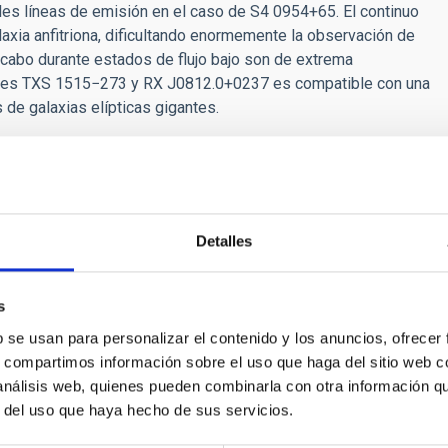
iles líneas de emisión en el caso de S4 0954+65. El continuo
laxia anfitriona, dificultando enormemente la observación de
a cabo durante estados de flujo bajo son de extrema
ares
TXS 1515
−
273 y RX J0812.0
+
0237 es compatible con una
s de galaxias elípticas gigantes.
Detalles
DO DE INVESTIGACIÓN
logía de nuestra Galaxia con ajuste de diagr
s
noGal): II. Desvelando la formación y evolució
b se usan para personalizar el contenido y los anuncios, ofrecer
s, compartimos información sobre el uso que haga del sitio web 
cionados cinemáticamente
 análisis web, quienes pueden combinarla con otra información q
tigación sobre la formación, el origen y la evolución de la dico
r del uso que haya hecho de sus servicios.
de la Vía Láctea ha sido un importante tema de estudio, ya que 