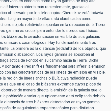
 observada es conocida como rayos gamma de muy alta
n al Universo abierta más recientemente, gracias al
áctico observado por los telescopios Cherenkov está todavía
tes. La gran mayoría de ellas está clasificadas como
horros o jets relativistas apuntan en la dirección de la Tierra
yos gamma es crucial para entender los procesos físicos
 los blázares, la caracterización en visible de sus galaxias
estos emisores cosmológicos. Hay fundamentalmente tres
nte. La primera es la distancia (redshift) de los objetos, que
de emisión o absorción. Los rayos gamma se absorben al
xtragaláctica de Fondo) en su camino hacia la Tierra. Dicha
y por tanto el redshift es fundamental para inferir la emisión
 con las características de las líneas de emisión en visible,
e la región de líneas anchas o BLR, cuya radiación puede
nte es que en el caso de blázares extremos cuyos picos de
observar de manera directa la emisión de la galaxia que lo
gar la población estelar que típicamente está eclipsada debido
jo, la distancia de tres blázares detectados en rayos gamma
ampaña de seguimiento espectroscópico para distintos