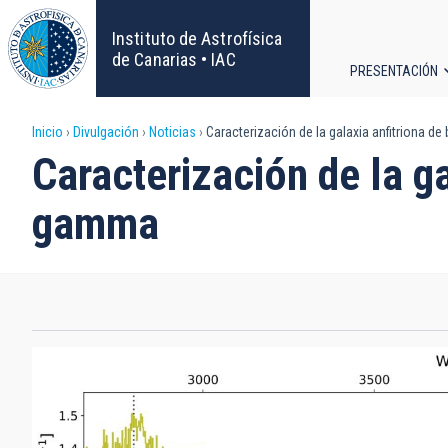
Pasar
al
Instituto de Astrofísica
contenido
de Canarias • IAC
PRESENTACIÓN
principal
Navega
Sobrescribir
Inicio
Divulgación
Noticias
Caracterización de la galaxia anfitriona 
principa
Caracterización de la g
enlaces
gamma
de
ayuda
a
la
navegación