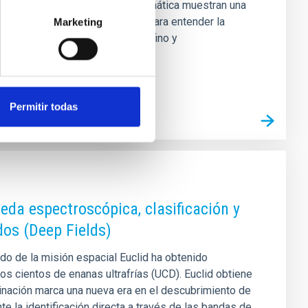
 a partir de su morfología o cinemática muestran una
í en un parámetro fundamental para entender la
Marketing
dad y metalicidad de los discos fino y
Permitir todas
eda espectroscópica, clasificación y
dos (Deep Fields)
o de la misión espacial Euclid ha obtenido
los cientos de enanas ultrafrías (UCD). Euclid obtiene
nación marca una nueva era en el descubrimiento de
e la identificación directa a través de las bandas de