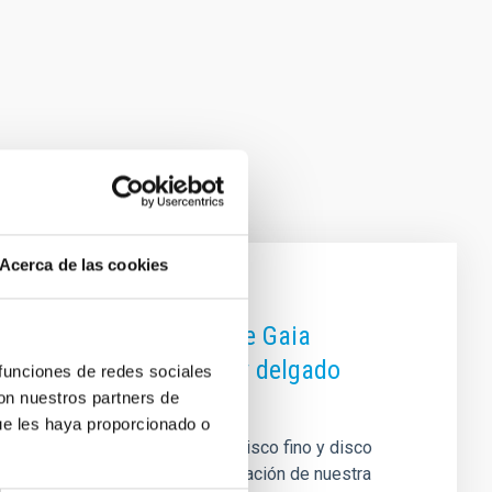
Acerca de las cookies
amas color-magnitude de Gaia
n de los discos grueso y delgado
 funciones de redes sociales
con nuestros partners de
ue les haya proporcionado o
tomía entre los componentes de disco fino y disco
es clave para comprender la formación de nuestra