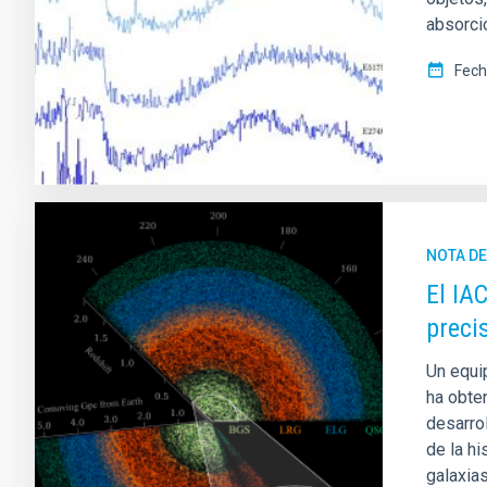
absorci
Fech
NOTA D
El IA
preci
Un equi
ha obten
desarro
de la h
galaxia