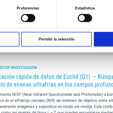
 Sin embargo no es tarea fácil, ya que las poblaciones definidas
de poblaciones químicamente distintas. La edad se convierte as
Preferencias
Estadística
n del disco. Nuestro objetivo es derivar las distribuciones de e
a de publicación
09/02/2026 - 22:44:10
Permitir la selección
DO DE INVESTIGACIÓN
cación rápida de datos de Euclid (Q1) — Búsqu
sis de enanas ultrafrías en los campos profun
rumento NISP (Near-Infrared Spectrometer and Photometer) a bord
s en el infrarrojo cercano (NIR) de millones de objetos, entre el
neamente imágenes y espectros en modo sin rendija. Esta combi
, como las enanas de tipos L y T, que pueden encontrarse mediant