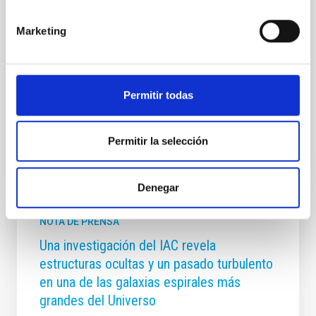
el eclipse total de Sol el 12 de agosto, que no será
visible desde Canarias sino con una parcialidad del 70
Marketing
por ciento. Además, 2026 viene acompañado de la
llegada de nuevos cometas, lluvias de estrellas y
otras interesantes citas astronómicas. El Calendario
2026 del IAC está ilustrado
Permitir todas
Fecha de publicación
29/12/2025 - 09:46:25
Permitir la selección
Denegar
NOTA DE PRENSA
Una investigación del IAC revela
estructuras ocultas y un pasado turbulento
en una de las galaxias espirales más
grandes del Universo