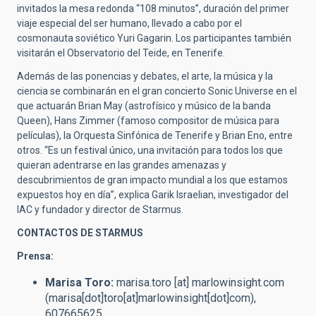
invitados la mesa redonda “108 minutos”, duración del primer
viaje especial del ser humano, llevado a cabo por el
cosmonauta soviético Yuri Gagarin. Los participantes también
visitarán el Observatorio del Teide, en Tenerife.
Además de las ponencias y debates, el arte, la música y la
ciencia se combinarán en el gran concierto Sonic Universe en el
que actuarán Brian May (astrofísico y músico de la banda
Queen), Hans Zimmer (famoso compositor de música para
películas), la Orquesta Sinfónica de Tenerife y Brian Eno, entre
otros. “Es un festival único, una invitación para todos los que
quieran adentrarse en las grandes amenazas y
descubrimientos de gran impacto mundial a los que estamos
expuestos hoy en día”, explica Garik Israelian, investigador del
IAC y fundador y director de Starmus.
CONTACTOS DE STARMUS
Prensa:
Marisa Toro:
marisa.toro
[at]
marlowinsight.com
(marisa[dot]toro[at]marlowinsight[dot]com)
,
607665625