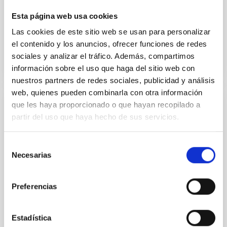
llegar a contar con la participación del BEI y del
Esta página web usa cookies
Fecha de publicación
29/07/2026 - 11:46:45
Las cookies de este sitio web se usan para personalizar
el contenido y los anuncios, ofrecer funciones de redes
sociales y analizar el tráfico. Además, compartimos
información sobre el uso que haga del sitio web con
nuestros partners de redes sociales, publicidad y análisis
web, quienes pueden combinarla con otra información
que les haya proporcionado o que hayan recopilado a
NOTA DE PRENSA
partir del uso que haya hecho de sus servicios.
Un eclipse de Sol y la llegada de un
cometa marcarán la agenda astronómica
Selección
2026
Necesarias
de
consentimiento
El Instituto de Astrofísica de Canarias (IAC), a través
de su Unidad de Comunicación y Cultura Científica
Preferencias
(UC3) y en colaboración con el Museo de la Ciencia y
el Cosmos (MCC), de Museos de Tenerife, publica las
efemérides astronómicas para el año 2026 en su
Estadística
tradicional calendario. Este 2026 estará marcado por