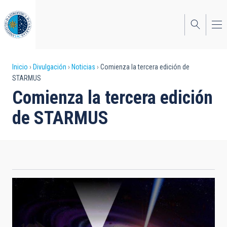
Pasar
al
contenido
principal
Sobrescribir
Inicio
Divulgación
Noticias
Comienza la tercera edición de
STARMUS
enlaces
Comienza la tercera edición
de
de STARMUS
ayuda
a
la
navegación