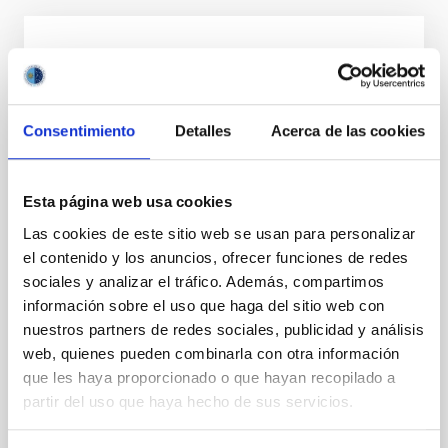
NOTA DE PRENSA
Artemio Herrero, investigador del IAC,
recibe el XV Premio Institucional a la
Consentimiento
Detalles
Acerca de las cookies
Investigación de la Universidad de La
Laguna
Esta página web usa cookies
El catedrático de Astrofísica de la Universidad de La
Laguna (ULL) e investigador del Instituto de
Las cookies de este sitio web se usan para personalizar
Astrofísica de Canarias (IAC) Artemio Herrero Davó
el contenido y los anuncios, ofrecer funciones de redes
ha sido distinguido con el XV Premio Institucional a la
sociales y analizar el tráfico. Además, compartimos
Investigación en la categoría general, un
información sobre el uso que haga del sitio web con
reconocimiento que destaca su dilatada trayectoria
nuestros partners de redes sociales, publicidad y análisis
científica y su contribución al avance de la astrofísica.
La entrega del galardón tuvo lugar durante el acto del
web, quienes pueden combinarla con otra información
Día Institucional de la Universidad de La Laguna ,
que les haya proporcionado o que hayan recopilado a
celebrado en el Paraninfo con motivo del 234
partir del uso que haya hecho de sus servicios.
aniversario de la fundación de la institución
académica. En la misma ceremonia también se