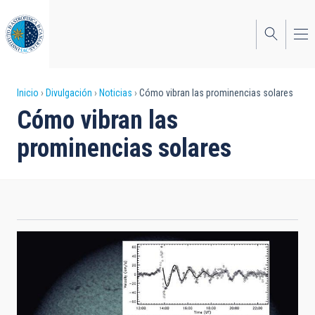
Pasar
al
contenido
principal
Sobrescribir
Inicio
Divulgación
Noticias
Cómo vibran las prominencias solares
Cómo vibran las
enlaces
prominencias solares
de
ayuda
a
la
navegación