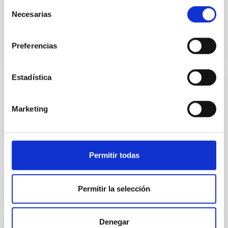
Selección
Necesarias
Fecha de publicación
12/03/2026 - 17:07:52
de
consentimiento
Preferencias
Estadística
NOTA DE PRENSA
'Astronomy on Tap' llega a España: primera
Marketing
edición en Canarias
El Instituto de Astrofísica de Canarias (IAC) anuncia
la llegada de Astronomy on Tap a España, con su
Permitir todas
primera edición en Tenerife. Esta iniciativa de
divulgación, creada en Estados Unidos y que desde
entonces se ha expandido por todo el mundo,
Permitir la selección
aterriza ahora en las Islas Canarias bajo el nombre "
Astronomy on Tap – Islas Canarias” y el
sobrenombre local “AstroTragos", y se realiza en el
Denegar
marco de los proyectos EDUCADO y ExGal-Twin del