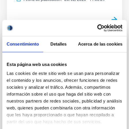
FOTONOTICIA
Consentimiento
Detalles
Acerca de las cookies
El IAC colabora en un simulacro de
emergencia forestal de importancia
Esta página web usa cookies
estratégica para La Palma
Las cookies de este sitio web se usan para personalizar
Los Equipos de Intervención y Refuerzo en Incendios
el contenido y los anuncios, ofrecer funciones de redes
Forestales del Gobierno de Canarias realizan
sociales y analizar el tráfico. Además, compartimos
prácticas en el Observatorio del Roque de los
información sobre el uso que haga del sitio web con
Muchachos con participación del Instituto de
nuestros partners de redes sociales, publicidad y análisis
Astrofísica de Canarias El Observatorio del Roque de
web, quienes pueden combinarla con otra información
los Muchachos (ORM) acogió el pasado 11 de julio
que les haya proporcionado o que hayan recopilado a
una práctica de gran relevancia para la seguridad de
las Cumbres de la isla de La Palma, con la
partir del uso que haya hecho de sus servicios.
participación de los Equipos de Intervención y