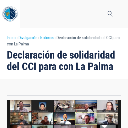
Pasar
al
contenido
principal
Sobrescribir
Inicio
Divulgación
Noticias
Declaración de solidaridad del CCI para
con La Palma
enlaces
Declaración de solidaridad
de
del CCI para con La Palma
ayuda
a
la
navegación