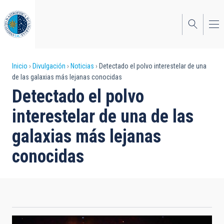
Pasar
al
contenido
principal
Sobrescribir
Inicio
Divulgación
Noticias
Detectado el polvo interestelar de una
de las galaxias más lejanas conocidas
enlaces
Detectado el polvo
de
interestelar de una de las
ayuda
galaxias más lejanas
a
conocidas
la
navegación