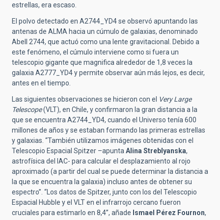
estrellas, era escaso.
El polvo detectado en A2744_YD4 se observó apuntando las
antenas de ALMA hacia un cúmulo de galaxias, denominado
Abell 2744, que actuó como una lente gravitacional. Debido a
este fenómeno, el cúmulo interviene como si fuera un
telescopio gigante que magnifica alrededor de 1,8 veces la
galaxia A2777_YD4 y permite observar aún más lejos, es decir,
antes en el tiempo.
Las siguientes observaciones se hicieron con el
Very Large
Telescope
(VLT), en Chile, y confirmaron la gran distancia a la
que se encuentra A2744_YD4, cuando el Universo tenía 600
millones de años y se estaban formando las primeras estrellas
y galaxias. “También utilizamos imágenes obtenidas con el
Telescopio Espacial Spitzer –apunta
Alina Streblyanska
,
astrofísica del IAC- para calcular el desplazamiento al rojo
aproximado (a partir del cual se puede determinar la distancia a
la que se encuentra la galaxia) incluso antes de obtener su
espectro”. “Los datos de Spitzer, junto con los del Telescopio
Espacial Hubble y el VLT en el infrarrojo cercano fueron
cruciales para estimarlo en 8,4”, añade
Ismael Pérez Fournon
,