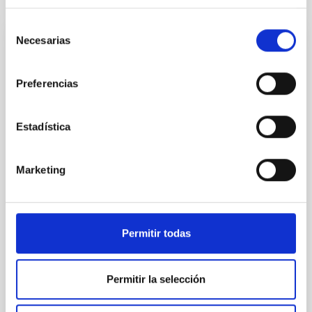
Selección
Necesarias
de
NOTA DE PRENSA
consentimiento
El IAC logra la tercera beca ERC del
Preferencias
Consejo Europeo de 2025 con un proyecto
sobre las primeras estrellas del Universo
Estadística
El investigador del IAC David Aguado ha obtenido una
prestigiosa Starting Grant del Consejo Europeo de
Investigación (ERC), dirigida a impulsar a jóvenes
Marketing
promesas de la ciencia. Es la tercera ayuda ERC —
una de las más competitivas y reconocidas del
programa Horizonte Europa— que recibe el centro en
lo que va de año, consolidando así su proyección
Permitir todas
internacional. Estas becas, dotadas con hasta 1,5
millones de euros por un periodo de cinco años,
financian iniciativas lideradas por científicos y
Permitir la selección
científicas en las primeras etapas de su trayectoria,
con el objetivo de respaldar el talento