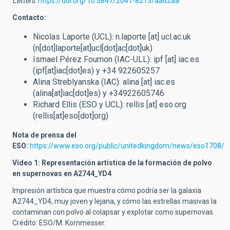
Letters
.
https://doi.org/10.3847/2041-8213/aa62aa
Contacto:
Nicolas Laporte (UCL):
n.laporte
[at]
ucl.ac.uk
(n[dot]laporte[at]ucl[dot]ac[dot]uk)
Ismael Pérez Fournon (IAC-ULL):
ipf
[at]
iac.es
(ipf[at]iac[dot]es)
y +34 922605257
Alina Streblyanska (IAC):
alina
[at]
iac.es
(alina[at]iac[dot]es)
y +34922605746
Richard Ellis (ESO y UCL):
rellis
[at]
eso.org
(rellis[at]eso[dot]org)
Nota de prensa del
ESO:
https://www.eso.org/public/unitedkingdom/news/eso1708/
Vídeo 1: Representación artística de la formación de polvo
en supernovas en A2744_YD4
Impresión artística que muestra cómo podría ser la galaxia
A2744_YD4, muy joven y lejana, y cómo las estrellas masivas la
contaminan con polvo al colapsar y explotar como supernovas.
Crédito: ESO/M. Kornmesser.