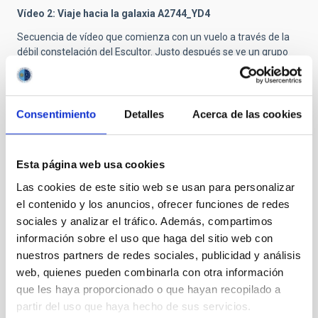
Vídeo 2: Viaje hacia la galaxia A2744_YD4
Secuencia de vídeo que comienza con un vuelo a través de la
débil constelación del Escultor. Justo después se ve un grupo
de galaxias distantes, el cúmulo Abell 2744, conocido como el
cúmulo de Pandora. Yendo aún más atrás en el universo
temprano, el viaje termina en la galaxia A2744_YD4, la más
distante jamás vista con ALMA. Crédito: ALMA
Consentimiento
Detalles
Acerca de las cookies
(ESO/NAOJ/NRAO), NASA, ESA, ESO and D. Coe (STScI)/J.
Merten (Heidelberg/Bologna)/spaceengine.org/Digitized Sky
Survey 2.
Esta página web usa cookies
Las cookies de este sitio web se usan para personalizar
TIPO DE NOTICIA
el contenido y los anuncios, ofrecer funciones de redes
NOTA DE PRENSA
sociales y analizar el tráfico. Además, compartimos
información sobre el uso que haga del sitio web con
nuestros partners de redes sociales, publicidad y análisis
web, quienes pueden combinarla con otra información
que les haya proporcionado o que hayan recopilado a
partir del uso que haya hecho de sus servicios.
Otras noticias relacionadas