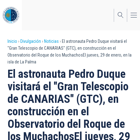
Pasar
al
contenido
principal
Sobrescribir
Inicio
Divulgación
Noticias
El astronauta Pedro Duque visitará el
"Gran Telescopio de CANARIAS" (GTC), en construcción en el
enlaces
Observatorio del Roque de los MuchachosEl jueves, 29 de enero, en la
isla de La Palma
de
El astronauta Pedro Duque
ayuda
visitará el "Gran Telescopio
a
de CANARIAS" (GTC), en
la
navegación
construcción en el
Observatorio del Roque de
los MuchachosEl jueves, 29