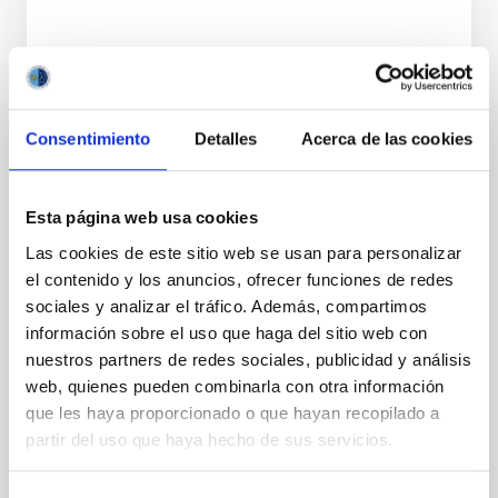
Consentimiento
Detalles
Acerca de las cookies
NOTA DE PRENSA
El IAC participa en la confirmación de un
Esta página web usa cookies
sistema multiplanetario en constante
cambio
Las cookies de este sitio web se usan para personalizar
el contenido y los anuncios, ofrecer funciones de redes
Un equipo científico internacional, en el que participa
sociales y analizar el tráfico. Además, compartimos
personal investigador del Instituto de Astrofísica de
información sobre el uso que haga del sitio web con
Canarias (IAC), ha confirmado la existencia de tres
nuestros partners de redes sociales, publicidad y análisis
cuerpos que orbitan alrededor del dinámico sistema
web, quienes pueden combinarla con otra información
exoplanetario TOI-201. Entre ellos se encuentran una
supertierra (TOI-201 d), un júpiter temperado (TOI-
que les haya proporcionado o que hayan recopilado a
201 b) y una enana marrón (TOI-201 c). El estudio se
partir del uso que haya hecho de sus servicios.
publica en Science Advances . “El objetivo era
caracterizar el sistema planetario TOI-201 para