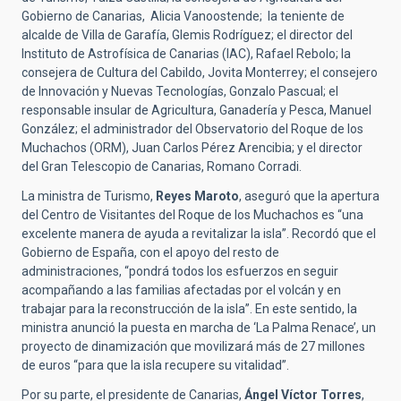
Gobierno de Canarias, Alicia Vanoostende; la teniente de
alcalde de Villa de Garafía, Glemis Rodríguez; el director del
Instituto de Astrofísica de Canarias (IAC), Rafael Rebolo; la
consejera de Cultura del Cabildo, Jovita Monterrey; el consejero
de Innovación y Nuevas Tecnologías, Gonzalo Pascual; el
responsable insular de Agricultura, Ganadería y Pesca, Manuel
González; el administrador del Observatorio del Roque de los
Muchachos (ORM), Juan Carlos Pérez Arencibia; y el director
del Gran Telescopio de Canarias, Romano Corradi.
La ministra de Turismo,
Reyes Maroto
, aseguró que la apertura
del Centro de Visitantes del Roque de los Muchachos es “una
excelente manera de ayuda a revitalizar la isla”. Recordó que el
Gobierno de España, con el apoyo del resto de
administraciones, “pondrá todos los esfuerzos en seguir
acompañando a las familias afectadas por el volcán y en
trabajar para la reconstrucción de la isla”. En este sentido, la
ministra anunció la puesta en marcha de ‘La Palma Renace’, un
proyecto de dinamización que movilizará más de 27 millones
de euros “para que la isla recupere su vitalidad”.
Por su parte, el presidente de Canarias,
Ángel Víctor Torres
,