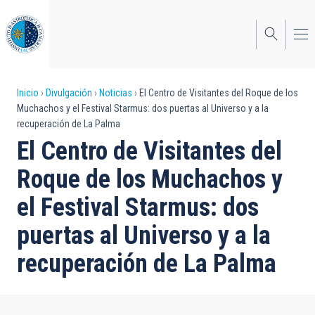
Pasar
al
contenido
principal
Sobrescribir
Inicio
Divulgación
Noticias
El Centro de Visitantes del Roque de los
Muchachos y el Festival Starmus: dos puertas al Universo y a la
enlaces
recuperación de La Palma
de
El Centro de Visitantes del
ayuda
Roque de los Muchachos y
a
el Festival Starmus: dos
la
puertas al Universo y a la
navegación
recuperación de La Palma