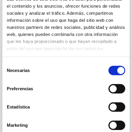
Fecha de publicación
26/03/2021
el contenido y los anuncios, ofrecer funciones de redes
sociales y analizar el tráfico. Además, compartimos
información sobre el uso que haga del sitio web con
nuestros partners de redes sociales, publicidad y análisis
web, quienes pueden combinarla con otra información
que les haya proporcionado o que hayan recopilado a
partir del uso que haya hecho de sus servicios.
FOTONOTICIA
Reunión del Comité Rector del centro de
Selección
visitantes del Roque de los Muchachos
Necesarias
de
Representantes del Cabildo de La Palma, el Instituto
consentimiento
de Astrofísica de Canarias y el Ayuntamiento de
Preferencias
Garafía se reunieron ayer en el Roque de los
Muchachos para seguir trabajando en la puesta en
marcha de esta importante infraestructura turística y
Estadística
de divulgación científica. Previamente, visitaron el
inmueble para comprobar la evolución de los trabajos
de tematización que se están realizando. El punto
Marketing
más alto de la isla de La Pama acogió ayer la