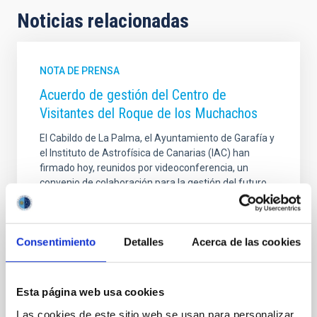
Noticias relacionadas
NOTA DE PRENSA
Acuerdo de gestión del Centro de
Visitantes del Roque de los Muchachos
El Cabildo de La Palma, el Ayuntamiento de Garafía y
el Instituto de Astrofísica de Canarias (IAC) han
firmado hoy, reunidos por videoconferencia, un
convenio de colaboración para la gestión del futuro
espacio turístico que estará dedicado a la divulgación
de la Astronomía, así como del patrimonio natural y
cultural del punto más alto de la isla de La Palma,
Consentimiento
Detalles
Acerca de las cookies
donde se ubica el Observatorio del Roque de los
Muchachos. En la firma han participado el presidente
del Cabildo de La Palma, Mariano Zapata, el alcalde
de Garafía, Yeray Rodríguez, y el director del IAC,
Esta página web usa cookies
Rafael Rebolo. En el evento
Las cookies de este sitio web se usan para personalizar