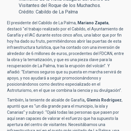
Visitantes del Roque de los Muchachos.
Crédito: Cabildo de La Palma
El presidente del Cabildo de La Palma,
Mariano Zapata
,
destacó "el trabajo realizado por el Cabildo, el Ayuntamiento de
Garafía y el IAC durante estos cinco años, una labor que por fin
hoy ha dado su fruto, permitiéndonos abrir las puertas de esta
infraestructura turística, que ha contado con una inversión de
alrededor de 6 millones de euros, procedentes del FDCAN, entre
la obra y la tematización, y que es una pieza clave para la
recuperación de La Palma, tras la erupción del volcán”. Y
añadió: “Estamos seguros que su puesta en marcha servirá de
apoyo, y nos ayudará a seguir promocionándonos y
posicionándonos como destino especializado en el
Astroturismo, en el que se combina la ciencia y su divulgación”.
También, la teniente de alcalde de Garafía
, Glemis Rodríguez
,
apuntó que es “un día grande para el municipio, la isla y
Canarias” y subrayó: “Ojalá todas las personas que pasen por
aquí sean capaces de valorar el esfuerzo que ha supuesto la
apertura del centro de visitantes. Necesitábamos una
infraestructura así en el punto más visitado de La Palma; una