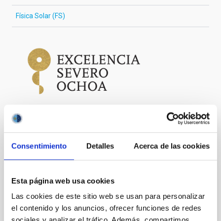
Física Solar (FS)
Otras noticias relacionadas
Consentimiento
Detalles
Acerca de las cookies
NOTA DE PRENSA
Esta página web usa cookies
CosmoLab acerca la astronomía a más de
Las cookies de este sitio web se usan para personalizar
3.000 estudiantes de Tenerife y cierra el
el contenido y los anuncios, ofrecer funciones de redes
sociales y analizar el tráfico. Además, compartimos