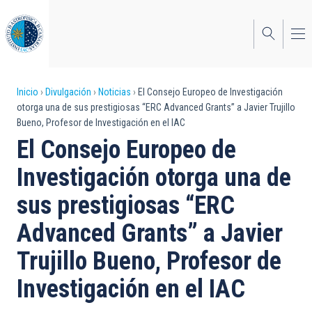
Pasar
al
contenido
principal
Sobrescribir
Inicio
Divulgación
Noticias
El Consejo Europeo de Investigación
otorga una de sus prestigiosas “ERC Advanced Grants” a Javier Trujillo
enlaces
Bueno, Profesor de Investigación en el IAC
de
El Consejo Europeo de
ayuda
Investigación otorga una de
a
sus prestigiosas “ERC
la
Advanced Grants” a Javier
navegación
Trujillo Bueno, Profesor de
Investigación en el IAC