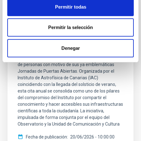
Permitir todas
NOTA DE PRENSA
El Observatorio del Teide acerca de nuevo
Permitir la selección
la astrofísica a la ciudadanía en un exitoso
fin de semana de Puertas Abiertas
Denegar
El Observatorio del Teide vuelve a abrir sus puertas
este fin de semana para acoger a cerca de un millar
de personas con motivo de sus ya emblemáticas
Jornadas de Puertas Abiertas. Organizada por el
Instituto de Astrofísica de Canarias (IAC)
coincidiendo con la llegada del solsticio de verano,
esta cita anual se consolida como uno de los pilares
del compromiso del Instituto por compartir el
conocimiento y hacer accesibles sus infraestructuras
científicas a toda la ciudadanía. La iniciativa,
impulsada de forma conjunta por el equipo del
Observatorio y la Unidad de Comunicación y Cultura
Fecha de publicación
20/06/2026 - 10:00:00