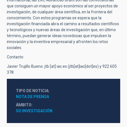
internacional, las
ERC Advanced Grant
son las convocatorias
que consiguen un mayor apoyo económico al ser proyectos de
investigación, de cualquier área científica, en la frontera del
conocimiento. Con estos programas se espera que la
investigación financiada abra el camino a resultados científicos
y tecnológicos y nuevas áreas de investigación que, en último
término, puedan generar ideas novedosas que impulsen la
innovación y la inventiva empresarial y afronten los retos
sociales.
Contacto:
Javier Trujillo Bueno:
jtb
[at]
iac.es
(jtb[at]iac[dot]es)
y
922 605
378
TIPO DE NOTICIA
NOTA DE PRENSA
ÁMBITO
SO INVESTIGACIÓN