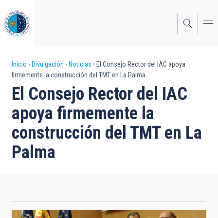
Pasar
al
contenido
principal
Sobrescribir
Inicio
Divulgación
Noticias
El Consejo Rector del IAC apoya
firmemente la construcción del TMT en La Palma
enlaces
El Consejo Rector del IAC
de
apoya firmemente la
ayuda
construcción del TMT en La
a
Palma
la
navegación