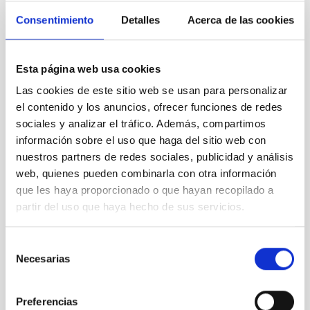
Consentimiento
Detalles
Acerca de las cookies
Esta página web usa cookies
Las cookies de este sitio web se usan para personalizar
el contenido y los anuncios, ofrecer funciones de redes
sociales y analizar el tráfico. Además, compartimos
información sobre el uso que haga del sitio web con
TMT
nuestros partners de redes sociales, publicidad y análisis
Thirty Meter Telescope
web, quienes pueden combinarla con otra información
Telescopio
Ø 3000.00 cm
que les haya proporcionado o que hayan recopilado a
partir del uso que haya hecho de sus servicios.
TIPO DE NOTICIA
Selección
NOTA DE PRENSA
Necesarias
de
ÁMBITO
consentimiento
PRESENTACIÓN
Preferencias
OBSERVATORIOS DE CANARIAS