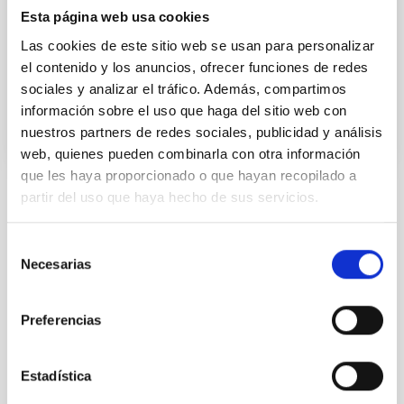
Esta página web usa cookies
aprendizaje. PETeR es un proyecto educativo que
permite a los centros
Las cookies de este sitio web se usan para personalizar
el contenido y los anuncios, ofrecer funciones de redes
Fecha de publicación
06/03/2025 - 13:46:23
sociales y analizar el tráfico. Además, compartimos
información sobre el uso que haga del sitio web con
nuestros partners de redes sociales, publicidad y análisis
web, quienes pueden combinarla con otra información
que les haya proporcionado o que hayan recopilado a
partir del uso que haya hecho de sus servicios.
TIPO DE NOTICIA
NOTA DE PRENSA
Selección
ÁMBITO
Necesarias
de
DIVULGACIÓN
consentimiento
Preferencias
Divulgación
Profesorado
Estadística
Telescopios Robóticos
PETeR
STEAM