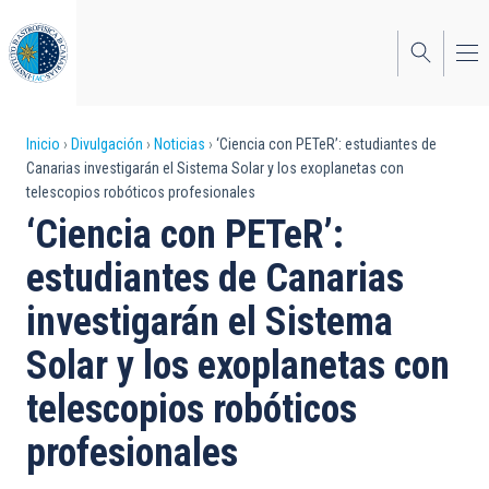
Pasar
al
contenido
principal
Sobrescribir
Inicio
Divulgación
Noticias
‘Ciencia con PETeR’: estudiantes de
Canarias investigarán el Sistema Solar y los exoplanetas con
enlaces
telescopios robóticos profesionales
de
‘Ciencia con PETeR’:
ayuda
estudiantes de Canarias
a
investigarán el Sistema
la
Solar y los exoplanetas con
navegación
telescopios robóticos
profesionales