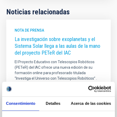
Noticias relacionadas
NOTA DE PRENSA
La investigación sobre exoplanetas y el
Sistema Solar llega a las aulas de la mano
del proyecto PETeR del IAC
El Proyecto Educativo con Telescopios Robóticos
(PETeR) del IAC ofrece una nueva edición de su
formación online para profesorado titulada
“Investiga el Universo con Telescopios Robóticos” .
Esta actividad, organizada en colaboración con el
área STEAM de la Consejería de Educación del
Gobierno de Canarias , tiene como objetivo
proporcionar conocimientos y herramientas para
Consentimiento
Detalles
Acerca de las cookies
incorporar la Astronomía en el aula mediante el uso
de telescopios robóticos profesionales, el análisis de
datos científicos y metodologías activas de