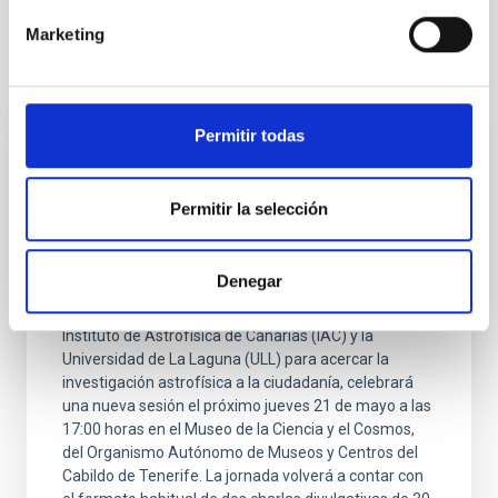
Marketing
Otras noticias relacionadas
Permitir todas
NOTA DE PRENSA
Del Cielo a la Tesis explora el origen de la
Permitir la selección
Vía Láctea y los 40 años del Observatorio
del Teide en una nueva sesión divulgativa
Denegar
El ciclo de charlas divulgativas " Del Cielo a la Tesis",
impulsado por el estudiantado predoctoral del
Instituto de Astrofísica de Canarias (IAC) y la
Universidad de La Laguna (ULL) para acercar la
investigación astrofísica a la ciudadanía, celebrará
una nueva sesión el próximo jueves 21 de mayo a las
17:00 horas en el Museo de la Ciencia y el Cosmos,
del Organismo Autónomo de Museos y Centros del
Cabildo de Tenerife. La jornada volverá a contar con