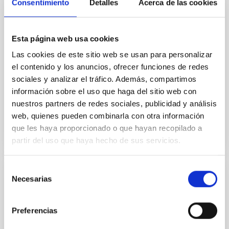
Consentimiento
Detalles
Acerca de las cookies
ciencia del cosmos a la ciudadanía, celebrará su
nueva sesión el próximo jueves 18 de diciembre a las
16:30 horas en el Museo de la Ciencia y el Cosmos,
del Organismo Autónomo de Museos y Centros del
Esta página web usa cookies
Cabildo de Tenerife. En esta ocasión, la cita promete
Las cookies de este sitio web se usan para personalizar
dos inmersiones en las fronteras de la Astrofísica,
el contenido y los anuncios, ofrecer funciones de redes
con ponencias a cargo de investigadores centradas
sociales y analizar el tráfico. Además, compartimos
en cómo se modela el Universo en los
información sobre el uso que haga del sitio web con
Fecha de publicación
10/12/2025 - 13:43:12
nuestros partners de redes sociales, publicidad y análisis
web, quienes pueden combinarla con otra información
que les haya proporcionado o que hayan recopilado a
partir del uso que haya hecho de sus servicios.
Selección
Necesarias
NOTA DE PRENSA
de
consentimiento
Un atlas interactivo recorre las
interpretaciones de los eclipses solares en
Preferencias
las culturas del mundo