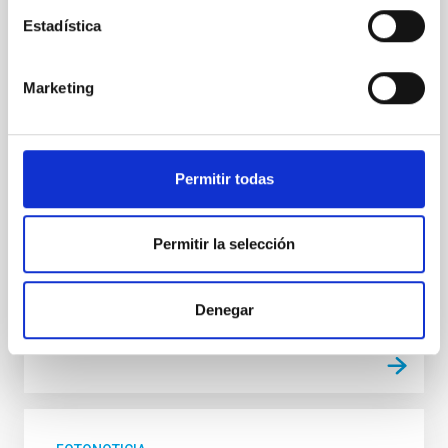
La Sociedad Española de Astronomía presenta “Un
Estadística
mundo de eclipses”, un mapa digital que recoge más
de 100 elementos del patrimonio cultural de todo el
Marketing
mundo, desde la antigüedad a la actualidad. Un
recurso educativo abierto que conecta ciencia,
historia, arte y tradición. El Instituto de Astrofísica de
Canarias (IAC) participa en esta iniciativa con varias
aportaciones dedicadas a los eclipses en el antiguo
Permitir todas
Egipto, el Imperio hitita y el mundo aborigen canario,
además de una entrada elaborada con el Instituto de
Ciencias del Patrimonio (Incipit-CSIC) sobre el eclipse
Permitir la selección
asociado a la muerte del
Fecha de publicación
18/06/2026 - 12:49:24
Denegar