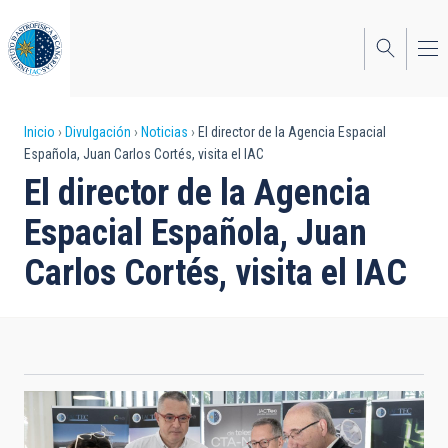
Pasar
al
contenido
principal
Sobrescribir
Inicio
Divulgación
Noticias
El director de la Agencia Espacial
Española, Juan Carlos Cortés, visita el IAC
enlaces
El director de la Agencia
de
Espacial Española, Juan
ayuda
Carlos Cortés, visita el IAC
a
la
navegación