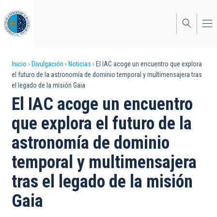
Pasar
al
contenido
principal
Sobrescribir
Inicio
Divulgación
Noticias
El IAC acoge un encuentro que explora
el futuro de la astronomía de dominio temporal y multimensajera tras
enlaces
el legado de la misión Gaia
de
El IAC acoge un encuentro
ayuda
que explora el futuro de la
a
astronomía de dominio
la
temporal y multimensajera
navegación
tras el legado de la misión
Gaia