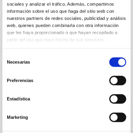
ÁMBITO
sociales y analizar el tráfico. Además, compartimos
CONGRESOS
información sobre el uso que haga del sitio web con
nuestros partners de redes sociales, publicidad y análisis
web, quienes pueden combinarla con otra información
que les haya proporcionado o que hayan recopilado a
Formación
Científica/o
Instrumentación Espacial
partir del uso que haya hecho de sus servicios.
Astronomía de dominio temporal
Astronomía Multimensajero
Selección
Astronomía de fenómenos transitorios
Necesarias
de
consentimiento
Preferencias
Otras noticias relacionadas
Estadística
FOTONOTICIA
Marketing
Un estudiante de la ULL y del IAC participa
en el Programa Internacional de