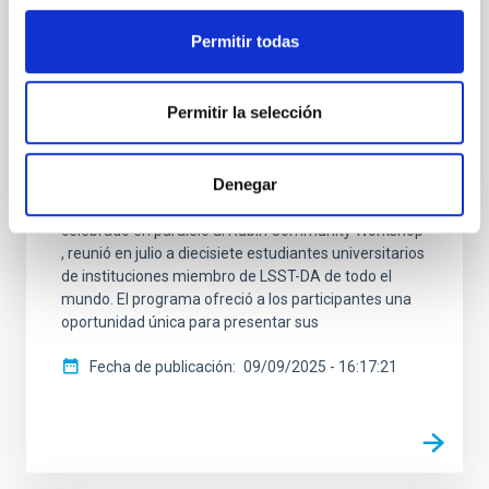
Estudiantes de Verano vinculado al
Observatorio Vera C. Rubin
Permitir todas
Daniel Cano Morales, estudiante del grado en Física
de la Universidad de La Laguna (ULL) que está
Permitir la selección
realizando su trabajo de fin de grado (TFG) en el
Instituto de Astrofísica de Canarias (IAC), ha
participado en el Programa de Estudiantes de Verano
Denegar
2025 organizado por la LSST Discovery Alliance
(LSST-DA) en Tucson (Arizona, EE. UU.). El encuentro,
celebrado en paralelo al Rubin Community Workshop
, reunió en julio a diecisiete estudiantes universitarios
de instituciones miembro de LSST-DA de todo el
mundo. El programa ofreció a los participantes una
oportunidad única para presentar sus
Fecha de publicación
09/09/2025 - 16:17:21