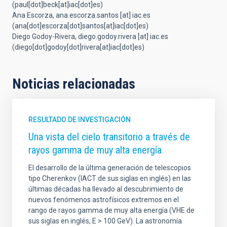
(paul[dot]beck[at]iac[dot]es)
Ana Escorza,
ana.escorza.santos
[at]
iac.es
(ana[dot]escorza[dot]santos[at]iac[dot]es)
Diego Godoy-Rivera,
diego.godoy.rivera
[at]
iac.es
(diego[dot]godoy[dot]rivera[at]iac[dot]es)
Noticias relacionadas
RESULTADO DE INVESTIGACIÓN
Una vista del cielo transitorio a través de
rayos gamma de muy alta energía
El desarrollo de la última generación de telescopios
tipo Cherenkov (IACT de sus siglas en inglés) en las
últimas décadas ha llevado al descubrimiento de
nuevos fenómenos astrofísicos extremos en el
rango de rayos gamma de muy alta energía (VHE de
sus siglas en inglés, E > 100 GeV). La astronomía