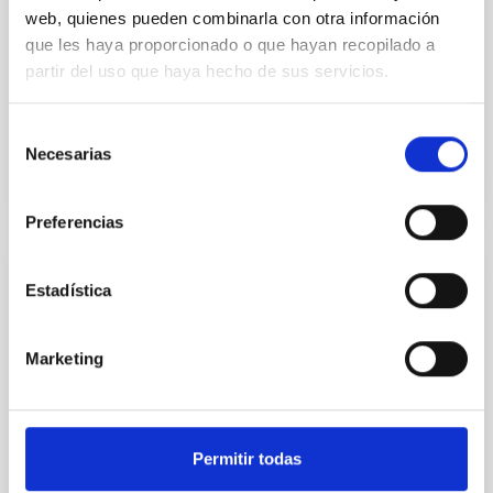
web, quienes pueden combinarla con otra información
Entre los días 3 y 8 de octubre, Santa Cruz de La
Palma acogerá el Congreso Dark & Quiet Skies for
que les haya proporcionado o que hayan recopilado a
Science and Society (Cielos Oscuros y Tranquilos
partir del uso que haya hecho de sus servicios.
para la...
Selección
Necesarias
de
consentimiento
Preferencias
CONGRESO
Estadística
CHORUS 2025
Marketing
Esta conferencia está organizada por el Instituto de
Astrofísica de Canarias (IAC), en colaboración con el
Gran Telescopio Canarias (GTC) y los Observatorios...
Permitir todas