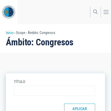
Pasar
al
contenido
principal
Sobrescribir
Inicio
Scope
Ámbito: Congresos
Ámbito: Congresos
enlaces
de
ayuda
a
la
TÍTULO
navegación