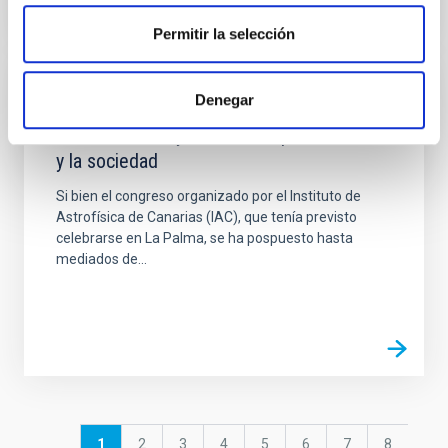
Permitir la selección
Denegar
NOTICIA
Cielos oscuros y silenciosos para la ciencia
y la sociedad
Si bien el congreso organizado por el Instituto de
Astrofísica de Canarias (IAC), que tenía previsto
celebrarse en La Palma, se ha pospuesto hasta
mediados de...
Paginación
Página
1
Página
2
Página
3
Página
4
Página
5
Página
6
Página
7
Página
8