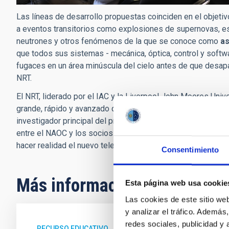
Las líneas de desarrollo propuestas coinciden en el objetiv
a eventos transitorios como explosiones de supernovas, e
neutrones y otros fenómenos de la que se conoce como
as
que todos sus sistemas - mecánica, óptica, control y soft
fugaces en un área minúscula del cielo antes de que desap
NRT.
El NRT, liderado por el IAC y la
Liverpool John Moores Unive
grande, rápido y avanzado de su clase
, con una capacidad 
investigador principal del proyecto para la LJMU, «existe un
entre el NAOC y los socios actuales del NRT, y fue emoci
hacer realidad el nuevo telescopio».
Consentimiento
Más información
Esta página web usa cookie
Las cookies de este sitio we
y analizar el tráfico. Ademá
redes sociales, publicidad y
RECURSO EDUCATIVO