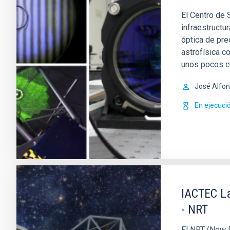
El Centro de
infraestructu
óptica de pre
astrofísica c
unos pocos ce
José Alfo
En ejecuci
IACTEC La
- NRT
El NRT (New R