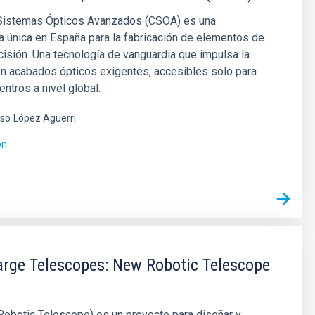
 Sistemas Ópticos Avanzados (CSOA) es una
ra única en España para la fabricación de elementos de
cisión. Una tecnología de vanguardia que impulsa la
on acabados ópticos exigentes, accesibles solo para
ntros a nivel global.
nso
López Aguerri
ón
rge Telescopes: New Robotic Telescope
obotic Telescope) es un proyecto para diseñar y