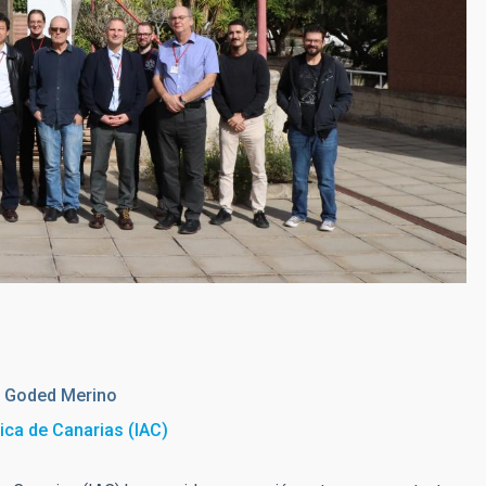
a
Goded Merino
sica de Canarias (IAC)