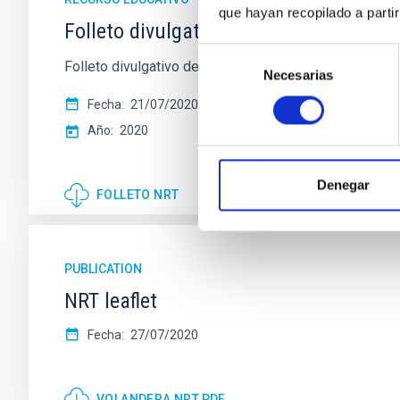
que hayan recopilado a parti
Folleto divulgativo NRT
Selección
Folleto divulgativo del Nuevo telescopio Robótico (N
Necesarias
de
consentimiento
Fecha
21/07/2020
Año
2020
Denegar
FOLLETO NRT
PUBLICATION
NRT leaflet
Fecha
27/07/2020
VOLANDERA NRT.PDF