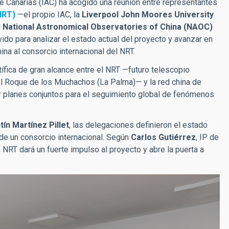
de Canarias (IAC)
ha acogido una reunión entre representantes
NRT)
—el propio IAC, la
Liverpool John Moores University
l
National Astronomical Observatories of China (NAOC)
vido para analizar el estado actual del proyecto y avanzar en
ina al consorcio internacional del NRT.
ífica de gran alcance entre el NRT —futuro telescopio
el Roque de los Muchachos (La Palma)— y la red china de
r
planes conjuntos para el seguimiento global de fenómenos
tín Martínez Pillet
, las delegaciones definieron el estado
 de un consorcio internacional. Según
Carlos Gutiérrez
, IP de
 NRT dará un fuerte impulso al proyecto y abre la puerta a