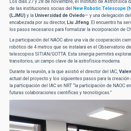
Los días
27 y 28 de noviembre
, el
Instituto de Astrofísica 
de las instituciones socias del
New Robotic Telescope (
(LJMU)
y la
Universidad de Oviedo
— y una delegación de
encabezada por su director,
Liu Jifeng
. El encuentro ha ser
los pasos necesarios para formalizar la incorporación de Ch
La participación del NAOC abre una vía de cooperación cient
robótico de
4 metros
que se instalará en el Observatorio d
telescopios
SITIAN/GOTTA
. Esta sinergia permitirá explora
transitorios
, un campo clave de la astrofísica moderna.
Durante la reunión, a la que asistió el director del IAC,
Valen
actual del proyecto y los siguientes pasos para la creación
la participación del IAC en NRT “la participación de NAOC en
futuras colaboraciones científicas y tecnológicas.”