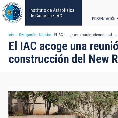
Pasar
al
Instituto de Astrofísica
contenido
de Canarias • IAC
PRESENTACIÓN
principal
Navega
Sobrescribir
Inicio
Divulgación
Noticias
El IAC acoge una reunión internacional pa
principa
El IAC acoge una reunió
enlaces
construcción del New R
de
ayuda
a
la
navegación