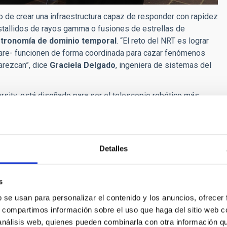
o de crear una infraestructura capaz de responder con rapidez
stallidos de rayos gamma o fusiones de estrellas de
tronomía de dominio temporal
. “El reto del NRT es lograr
ware- funcionen de forma coordinada para cazar fenómenos
arezcan”, dice
Graciela Delgado
, ingeniera de sistemas del
rsity
, está diseñado para ser el
telescopio robótico más
de respuesta del orden de
30 segundos
. Según
Iain Steele
,
a sinergia perfecta, tanto en tecnología como en ciencia,
onante comprender cómo podemos trabajar todos juntos para
Detalles
s
b se usan para personalizar el contenido y los anuncios, ofrecer
s, compartimos información sobre el uso que haga del sitio web 
 análisis web, quienes pueden combinarla con otra información q