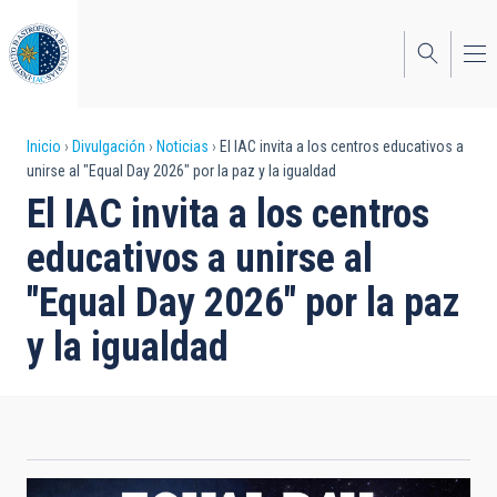
Pasar
al
contenido
principal
Sobrescribir
Inicio
Divulgación
Noticias
El IAC invita a los centros educativos a
unirse al "Equal Day 2026" por la paz y la igualdad
enlaces
El IAC invita a los centros
de
educativos a unirse al
ayuda
"Equal Day 2026" por la paz
a
y la igualdad
la
navegación