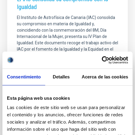
Igualdad
El Instituto de Astrofísica de Canaria (IAC) consolida
su compromiso en materia de Igualdad y,
coincidiendo con la conmemoración del 8M, Día
Internacional de la Mujer, presenta su IV Plan de
Igualdad. Este documento recoge el trabajo activo del
IAC por el fomento de la Igualdad y la Equidad en el
ámbito laboral e institucional al tiempo que propone
las medidas concretas que materializarán el mismo.
El IAC ha sido pionero en instaurar políticas de
Igualdad en el ámbito de la ciencia en España. De
Consentimiento
Detalles
Acerca de las cookies
hecho, antes de que se aprobara la Ley Orgánica
3/2007, para la igualdad efectiva de mujeres y
Esta página web usa cookies
Fecha de publicación
07/03/2025 - 10:00:00
Las cookies de este sitio web se usan para personalizar
el contenido y los anuncios, ofrecer funciones de redes
sociales y analizar el tráfico. Además, compartimos
información sobre el uso que haga del sitio web con